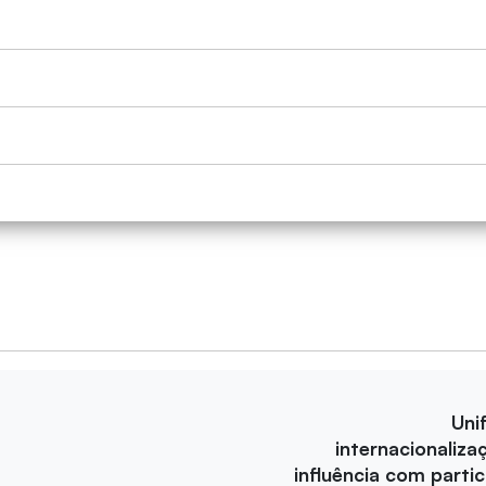
Uni
internacionaliza
influência com parti