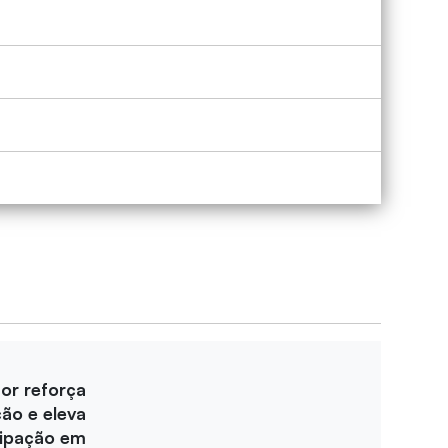
for reforça
ção e eleva
cipação em