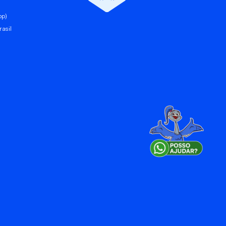
pp)
asil