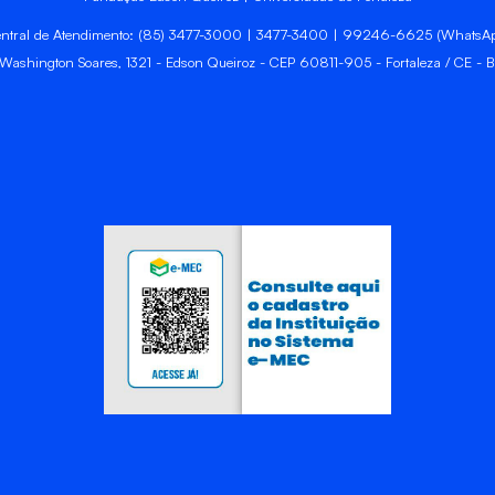
ntral de Atendimento: (85) 3477-3000 | 3477-3400 | 99246-6625 (WhatsA
 Washington Soares, 1321 - Edson Queiroz - CEP 60811-905 - Fortaleza / CE - Br