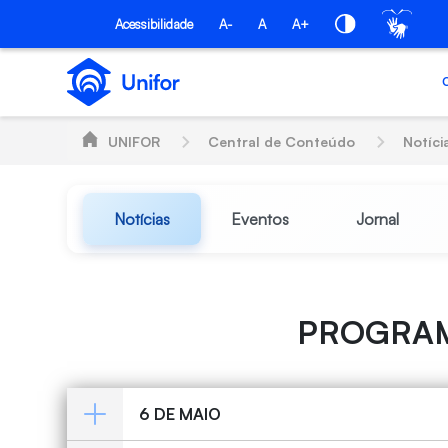
Pular para o Conteúdo principal
Acessibilidade
A-
A
A+
UNIFOR
Central de Conteúdo
Notíci
Notícias
Eventos
Jornal
PROGRAM
6 DE MAIO