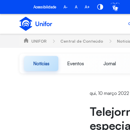
Pular para o Conteúdo principal
Acessibilidade
A-
A
A+
UNIFOR
Central de Conteúdo
Notíci
Notícias
Eventos
Jornal
qui, 10 março 2022
Telejor
especi