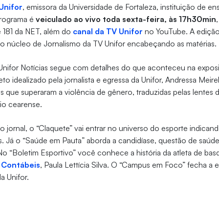
Unifor
, emissora da Universidade de Fortaleza, instituição de e
programa é
veiculado ao vivo toda sexta-feira, às 17h30min
e 181 da NET, além do
canal da TV Unifor
no YouTube. A edição
do núcleo de Jornalismo da TV Unifor encabeçando as matérias.
nifor Notícias segue com detalhes do que aconteceu na expo
to idealizado pela jornalista e egressa da Unifor, Andressa Meire
es que superaram a violência de gênero, traduzidas pelas lentes 
rio cearense.
o jornal, o “Claquete” vai entrar no universo do esporte indican
as. Já o “Saúde em Pauta” aborda a candidíase, questão de saú
No “Boletim Esportivo” você conhece a história da atleta de bas
s Contábeis
, Paula Lettícia Silva. O “Campus em Foco” fecha a
a Unifor.