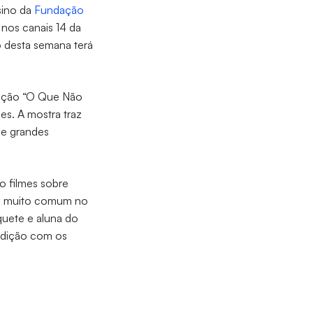
nsino da
Fundação
, nos canais 14 da
 desta semana terá
sição “O Que Não
les. A mostra traz
de grandes
do filmes sobre
de muito comum no
quete e aluna do
 edição com os