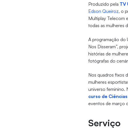
Produzido pela
TV 
Edson Queiroz
, o 
Multiplay Telecom 
todas as mulheres 
A programação do U
Nos Disseram”, proje
histórias de mulher
fotógrafas do cená
Nos quadros fixos d
mulheres esportist
universo feminino. 
curso de Ciência
eventos de março d
Serviço