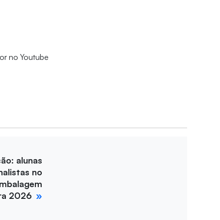
for no Youtube
ção: alunas
nalistas no
Embalagem
ira 2026