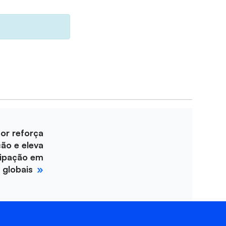
for reforça
ção e eleva
cipação em
 globais