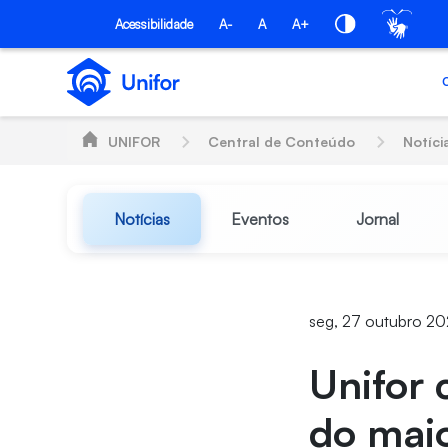
Pular para o Conteúdo principal
Acessibilidade
A-
A
A+
UNIFOR
Central de Conteúdo
Notíci
Notícias
Eventos
Jornal
seg, 27 outubro 20
Unifor 
do mai