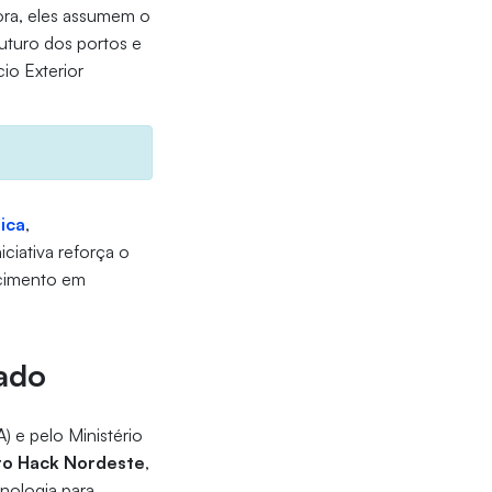
ora, eles assumem o
uturo dos portos e
io Exterior
ica
,
niciativa reforça o
ecimento em
ado
 e pelo Ministério
to Hack Nordeste
,
cnologia para