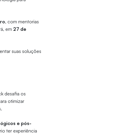
bro
, com mentorias
ará, em
27 de
sentar suas soluções
ck desafia os
ara otimizar
s.
ógicos e pós-
io ter experiência