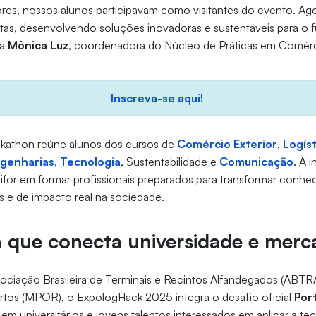
ores, nossos alunos participavam como visitantes do evento. Ag
tas, desenvolvendo soluções inovadoras e sustentáveis para o f
ca
Mônica Luz
, coordenadora do Núcleo de Práticas em Comérc
Inscreva-se aqui!
ckathon reúne alunos dos cursos de
Comércio Exterior
,
Logíst
genharias
,
Tecnologia
, Sustentabilidade e
Comunicação
. A i
for em formar profissionais preparados para transformar conh
 e de impacto real na sociedade.
 que conecta universidade e merc
ciação Brasileira de Terminais e Recintos Alfandegados (ABTRA)
rtos (MPOR), o ExpologHack 2025 integra o desafio oficial
Por
em universitários e jovens talentos interessados em aplicar a te