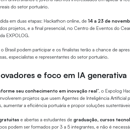
reais do setor portuário.
idida em duas etapas: Hackathon online, de
14 a 23 de novem
os projetos, e a final presencial, no Centro de Eventos do Ce
o da EXPOLOG.
o Brasil podem participar e os finalistas terão a chance de apre
as, especialistas e representantes do setor portuário.
novadores e foco em IA generativa
sforme seu conhecimento em inovação real
”, o Expolog Ha
envolverem projetos que usem Agentes de Inteligência Artificial p
s, aumentar a eficiência portuária e propor soluções sustentávei
gratuitas
e abertas a estudantes de
graduação, cursos tecnol
upos podem ser formados por 3 a 5 integrantes, e não é necessár