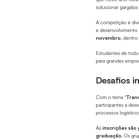
solucionar gargalos 
A competição é div
e desenvolvimento d
novembro
, dentr
Estudantes de todo 
para grandes empres
Desafios i
Com o tema “
Tran
participantes a des
processos logístico
As
inscrições são 
graduação
. Os gr