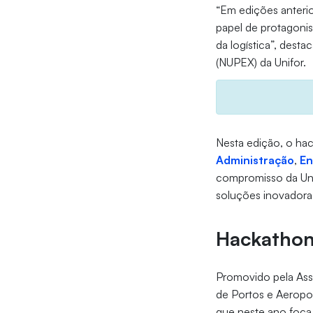
“Em edições anteri
papel de protagonis
da logística”, desta
(NUPEX) da Unifor.
Nesta edição, o ha
Administração
,
En
compromisso da Uni
soluções inovadoras
Hackathon
Promovido pela Asso
de Portos e Aeropo
que neste ano foca 