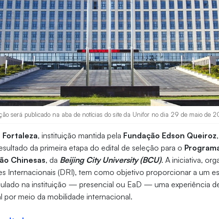
eção será publicado na aba de notícias do site da Unifor no dia 29 de maio de 2
 Fortaleza
, instituição mantida pela
Fundação Edson Queiroz
resultado da primeira etapa do edital de seleção para o
Programa
ação Chinesas
, da
Beijing City University (BCU)
. A iniciativa, or
es Internacionais (DRI), tem como objetivo proporcionar a um e
culado na instituição — presencial ou EaD — uma experiência d
l por meio da mobilidade internacional.