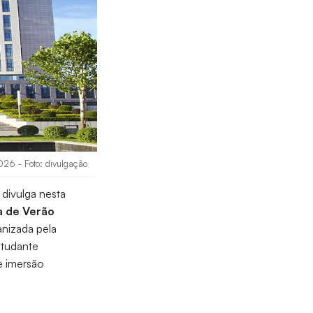
026 - Foto: divulgação
, divulga nesta
 de Verão
ganizada pela
studante
e imersão