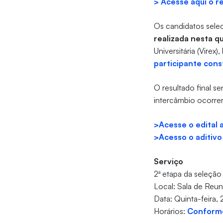
> Acesse aqui o r
Os candidatos sele
realizada nesta qu
Universitária (Virex
participante con
O resultado final s
intercâmbio ocorrer
>
Acesse o edital 
>
Acesso o aditivo
Serviço
2ª etapa da seleçã
Local: Sala de Reun
Data: Quinta-feira,
Horários:
Conforme