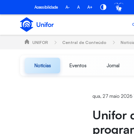
Pular para o Conteúdo principal
Acessibilidade
A-
A
A+
UNIFOR
Central de Conteúdo
Notíci
Notícias
Eventos
Jornal
qua, 27 maio 2026
Unifor 
program