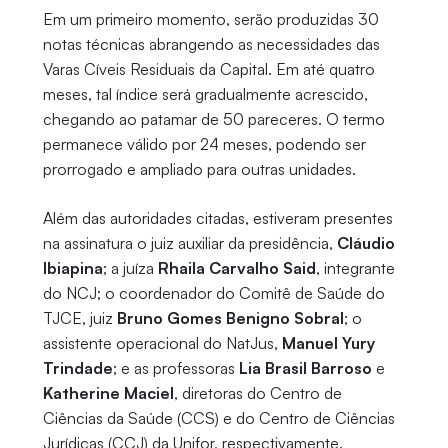
Em um primeiro momento, serão produzidas 30
notas técnicas abrangendo as necessidades das
Varas Cíveis Residuais da Capital. Em até quatro
meses, tal índice será gradualmente acrescido,
chegando ao patamar de 50 pareceres. O termo
permanece válido por 24 meses, podendo ser
prorrogado e ampliado para outras unidades.
Além das autoridades citadas, estiveram presentes
na assinatura o juiz auxiliar da presidência,
Cláudio
Ibiapina
; a juíza
Rhaila Carvalho Said
, integrante
do NCJ; o coordenador do Comitê de Saúde do
TJCE, juiz
Bruno Gomes Benigno Sobral
; o
assistente operacional do NatJus,
Manuel Yury
Trindade
; e as professoras
Lia Brasil Barroso
e
Katherine Maciel
, diretoras do Centro de
Ciências da Saúde (CCS) e do Centro de Ciências
Jurídicas (CCJ) da Unifor, respectivamente.