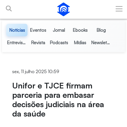
Pular para o Conteúdo principal
Notícias
Eventos
Jornal
Ebooks
Blog
Entrevistas
Revista
Podcasts
Mídias
Newsletter
sex, 11 julho 2025 10:59
Unifor e TJCE firmam
parceria para embasar
decisões judiciais na área
da saúde