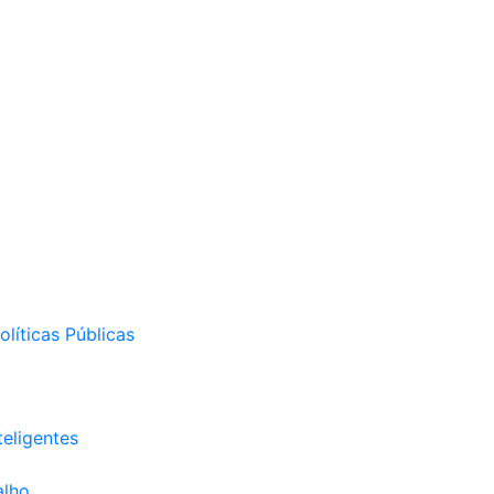
líticas Públicas
eligentes
alho