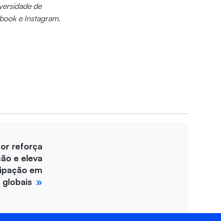
iversidade de
ebook e Instagram.
for reforça
ção e eleva
cipação em
 globais