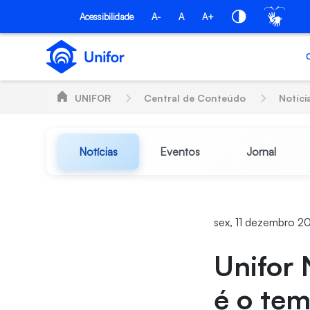
Pular para o Conteúdo principal
Acessibilidade
A-
A
A+
UNIFOR
Central de Conteúdo
Notíci
Notícias
Eventos
Jornal
sex, 11 dezembro 2
Unifor 
é o tem