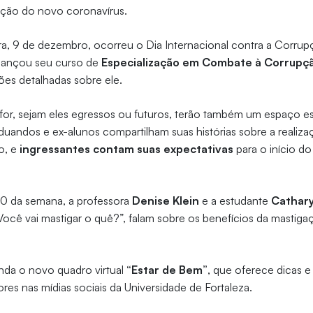
ção do novo coronavírus.
ira, 9 de dezembro, ocorreu o Dia Internacional contra a Corr
lançou seu curso de
Especialização em Combate à Corrupç
es detalhadas sobre ele.
for, sejam eles egressos ou futuros, terão também um espaço e
uandos e ex-alunos compartilham suas histórias sobre a realiz
o, e
ingressantes contam suas expectativas
para o início d
10 da semana, a professora
Denise Klein
e a estudante
Cathar
“Você vai mastigar o quê?”, falam sobre os benefícios da mastig
nda o novo quadro virtual
“Estar de Bem”
, que oferece dicas e
iores nas mídias sociais da Universidade de Fortaleza.