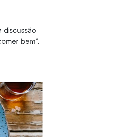
á discussão
“comer bem”.