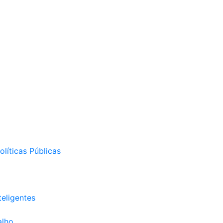
líticas Públicas
eligentes
alho