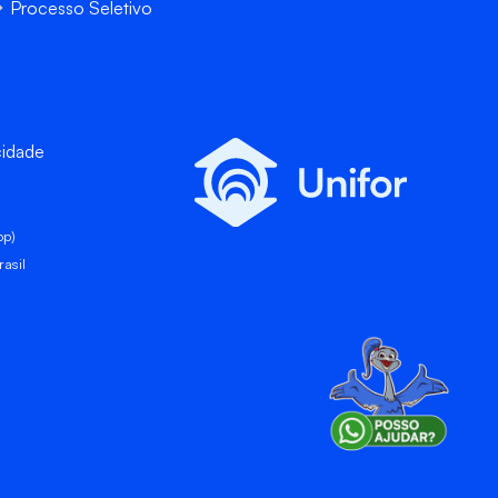
Processo Seletivo
cidade
pp)
asil