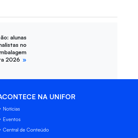
ção: alunas
nalistas no
Embalagem
ira 2026
ACONTECE NA UNIFOR
Notícias
Eventos
Central de Conteúdo