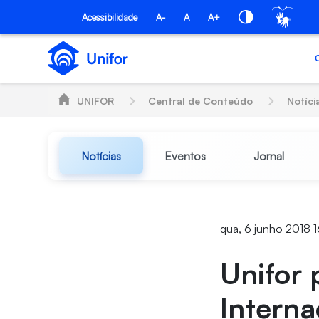
Pular para o Conteúdo principal
Acessibilidade
A-
A
A+
UNIFOR
Central de Conteúdo
Notíci
Notícias
Eventos
Jornal
qua, 6 junho 2018 
Unifor 
Interna