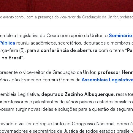
o evento contou com a presença do vice-reitor de Graduação da Unifor, professo
embleia Legislativa do Ceará com apoio da Unifor, o
Seminário 
Pública
reuniu acadêmicos, secretários, deputados e membros d
rça-feira (5), para a
conferência de abertura
com o tema
“Pa
 no Brasil”
.
presente o vice-reitor de Graduação da Unifor,
professor Henr
ório João Frederico Ferreira Gomes da
Assembleia Legislativ
embleia Legislativa,
deputado Zezinho Albuquerque
, ressalt
 professores e palestrantes de vários países e estados brasileiro
 possam surgir novas ideias e soluções para a questão da segura
ravado e vai ser entregue tanto ao Congresso Nacional, como à
overnadores e secretários de Justiça de todos estados brasilei