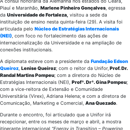
A cônsul honorária da Alemanha nos estados do Ceará,
Piauí e Maranhão,
Marlene Pinheiro Gonçalves
, egressa
da
Universidade de Fortaleza,
visitou a sede da
instituição de ensino nesta quinta-feira (29). A visita foi
articulada pelo
Núcleo de Estratégias Internacionais
(NEI)
, com foco no fortalecimento das ações de
internacionalização da Universidade e na ampliação de
conexões institucionais.
A diplomata esteve com a presidente da
Fundação Edson
Queiroz
,
Lenise Queiroz
; com o reitor da Unifor,
Prof. Dr.
Randal Martins Pompeu
; com a diretora do Núcleo de
Estratégias Internacionais (NEI),
Profª. Drª. Gina Pompeu
;
com a vice-reitora de Extensão e Comunidade
Universitária (Virex), Adriana Helena; e com a diretora de
Comunicação, Marketing e Comercial,
Ana Quezado
.
Durante o encontro, foi articulado que a Unifor irá
recepcionar, entre os meses de março e abril, a mostra
itinerante internacional
“Energy in Transition – Powering