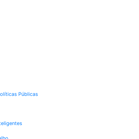
líticas Públicas
eligentes
alho