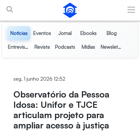
Pular para o Conteúdo principal
Notícias
Eventos
Jornal
Ebooks
Blog
Entrevistas
Revista
Podcasts
Mídias
Newsletter
seg, 1 junho 2026 12:52
Observatório da Pessoa
Idosa: Unifor e TJCE
articulam projeto para
ampliar acesso à justiça