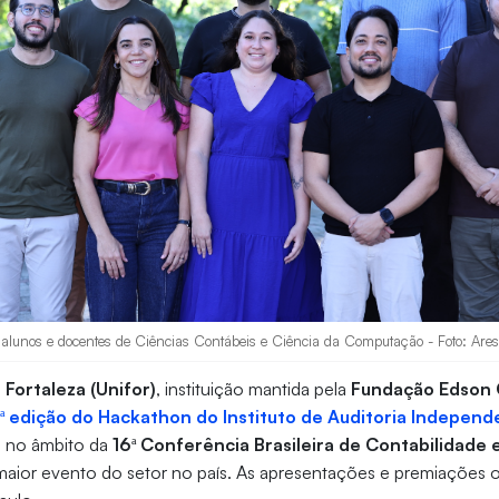
 alunos e docentes de Ciências Contábeis e Ciência da Computação - Foto: Are
Fortaleza (Unifor)
, instituição mantida pela
Fundação Edson 
ª edição do Hackathon do Instituto de Auditoria Independe
do no âmbito da
16ª Conferência Brasileira de Contabilidade 
 maior evento do setor no país. As apresentações e premiações 