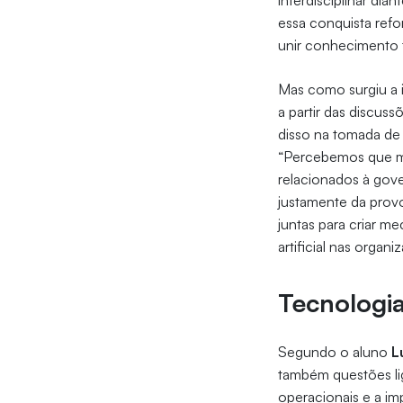
interdisciplinar di
essa conquista ref
unir conhecimento 
Mas como surgiu a 
a partir das discuss
disso na tomada de 
“Percebemos que mu
relacionados à gov
justamente da provo
juntas para criar m
artificial nas organ
Tecnologia
Segundo o aluno
L
também questões lig
operacionais e a i