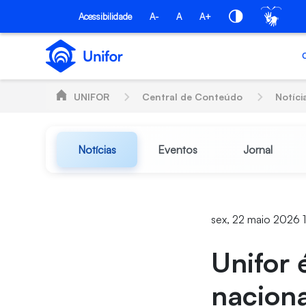
Pular para o Conteúdo principal
Acessibilidade
A-
A
A+
UNIFOR
Central de Conteúdo
Notíci
Notícias
Eventos
Jornal
sex, 22 maio 2026 
Unifor 
naciona