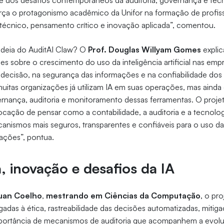
ante dos desafios contemporâneos da auditoria, governança e tecn
orça o protagonismo acadêmico da Unifor na formação de profis
técnico, pensamento crítico e inovação aplicada”, comentou.
ideia do AuditAI Claw? O
Prof. Douglas Willyam Gomes
explic
ões sobre o crescimento do uso da inteligência artificial nas em
decisão, na segurança das informações e na confiabilidade dos
itas organizações já utilizam IA em suas operações, mas ainda 
ernança, auditoria e monitoramento dessas ferramentas. O proj
cação de pensar como a contabilidade, a auditoria e a tecnolo
ecanismos mais seguros, transparentes e confiáveis para o uso da 
izações”, pontua.
, inovação e desafios da IA
uan Coelho
,
mestrando em Ciências da Computação
, o pr
adas à ética, rastreabilidade das decisões automatizadas, mitiga
mportância de mecanismos de auditoria que acompanhem a evol