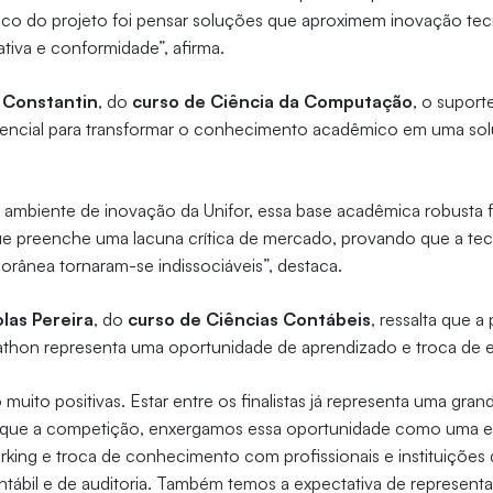
oco do projeto foi pensar soluções que aproximem inovação te
iva e conformidade”, afirma.
 Constantin
, do
curso de Ciência da Computação
, o suport
ssencial para transformar o conhecimento acadêmico em uma sol
ambiente de inovação da Unifor, essa base acadêmica robusta f
ue preenche uma lacuna crítica de mercado, provando que a tec
orânea tornaram-se indissociáveis”, destaca.
olas Pereira
, do
curso de Ciências Contábeis
, ressalta que a
athon representa uma oportunidade de aprendizado e troca de e
 muito positivas. Estar entre os finalistas já representa uma gra
 que a competição, enxergamos essa oportunidade como uma e
king e troca de conhecimento com profissionais e instituições 
ntábil e de auditoria. Também temos a expectativa de representar