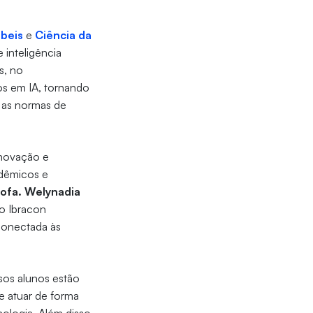
beis
e
Ciência da
 inteligência
s, no
os em IA, tornando
m as normas de
inovação e
adêmicos e
rofa. Welynadia
do Ibracon
conectada às
sos alunos estão
e atuar de forma