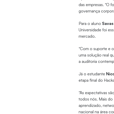
das empresas. “O f
governança corporat
Para o aluno
Savas
Universidade foi e
mercado.
“Com o suporte e o 
uma solução real q
a auditoria contemp
Já o estudante
Nic
etapa final do Hack
“As expectativas são
todos nós. Mais do
aprendizado, networ
nacional na área co