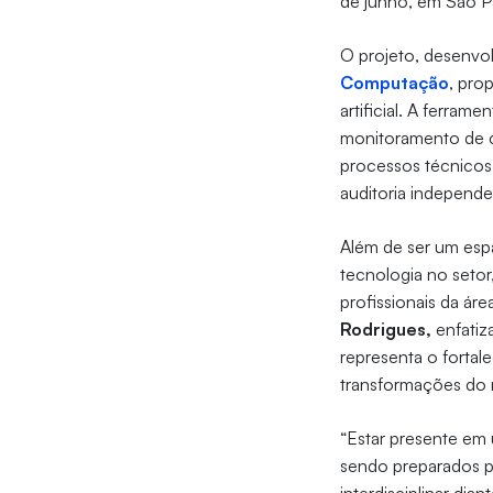
de junho, em São P
O projeto, desenvo
Computação
, pro
artificial. A ferrame
monitoramento de c
processos técnicos 
auditoria independe
Além de ser um es
tecnologia no seto
profissionais da ár
Rodrigues,
enfatiz
representa o forta
transformações do 
“Estar presente em 
sendo preparados p