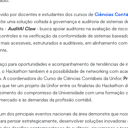
aulo.
lvido por docentes e estudantes dos cursos de
Ciências Contá
põe uma solução voltada à governança e auditoria de sistemas de
nta -
AuditAI Claw
- busca apoiar auditores na avaliação de risco
ontroles e na verificação da conformidade de sistemas basead
mais acessíveis, estruturados e auditáveis, em alinhamento co
nte.
paço para oportunidades e acompanhamento de tendências de 
r, o Hackathon também é a possibilidade de networking com ac
ea. A coordenadora do Curso de Ciências Contábeis da Unifor,
P
a que ter um projeto da Unifor entre os finalistas do Hackathon 
lecimento do compromisso da Universidade com uma formação 
mercado e às demandas da profissão contábil.
um dos principais eventos nacionais da área demonstra que nos
ara pensar estrategicamente, desenvolver soluções inovadoras 