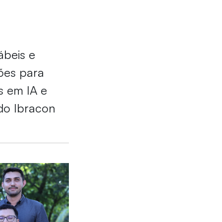
ábeis e
ões para
s em IA e
do Ibracon