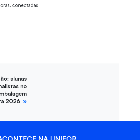
doras, conectadas
ção: alunas
nalistas no
Embalagem
ira 2026
ACONTECE NA UNIFOR