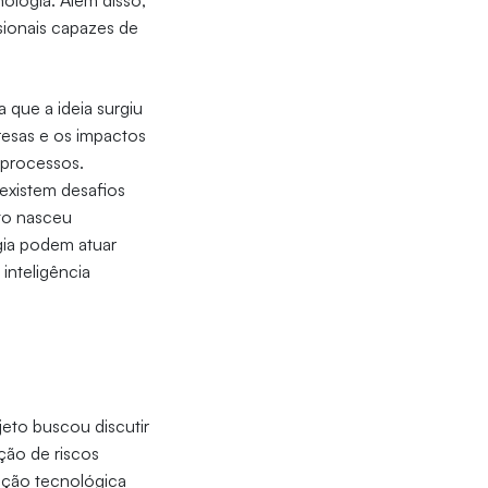
ologia. Além disso,
sionais capazes de
a que a ideia surgiu
presas e os impactos
 processos.
existem desafios
eto nasceu
gia podem atuar
inteligência
ojeto buscou discutir
ção de riscos
ução tecnológica