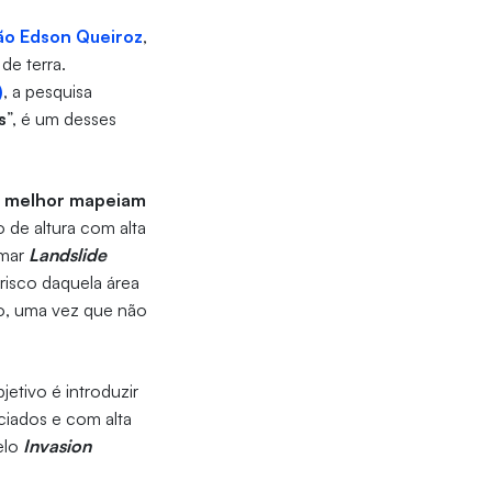
o Edson Queiroz
,
de terra.
)
, a pesquisa
s
”, é um desses
ue melhor mapeiam
 de altura com alta
imar
Landslide
 risco daquela área
do, uma vez que não
etivo é introduzir
ciados e com alta
elo
Invasion