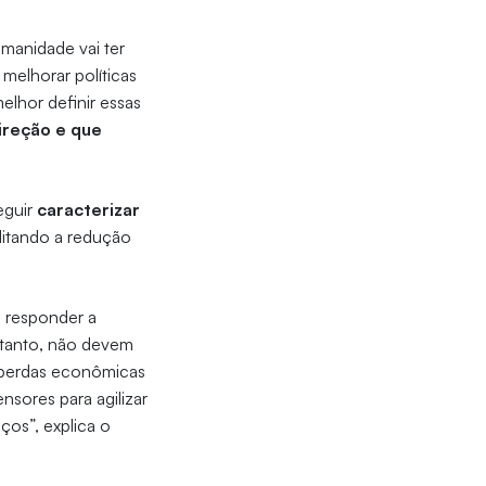
umanidade vai ter
 melhorar políticas
lhor definir essas
ireção e que
eguir
caracterizar
ilitando a redução
 responder a
ortanto, não devem
r perdas econômicas
ensores para agilizar
ços”, explica o