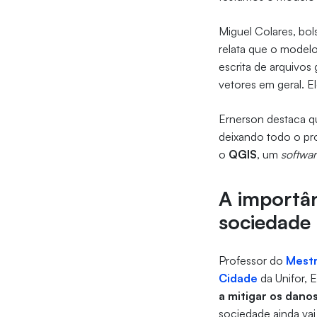
Miguel Colares, bol
relata que o modelo
escrita de arquivos
vetores em geral. E
Ernerson destaca q
deixando todo o pro
o
QGIS
, um
softwa
A importân
sociedade
Professor do
Mestr
Cidade
da Unifor, 
a mitigar os dano
sociedade ainda vai