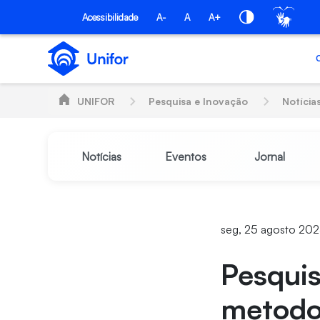
Pular para o Conteúdo principal
Acessibilidade
A-
A
A+
UNIFOR
Pesquisa e Inovação
Notícia
Notícias
Eventos
Jornal
seg, 25 agosto 202
Pesquis
metodo