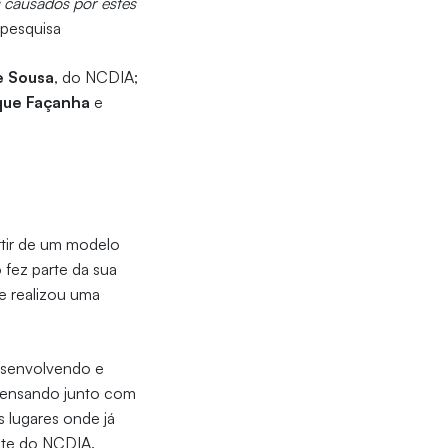
s causados por estes
 pesquisa
e Sousa
, do NCDIA;
que Façanha
e
rtir de um modelo
 fez parte da sua
e realizou uma
desenvolvendo e
 pensando junto com
s lugares onde já
nte do NCDIA.