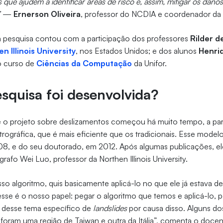
 que ajudem a identificar áreas de risco e, assim, mitigar os dano
”
—
Ernerson Oliveira
, professor do NCDIA e coordenador da
a pesquisa contou com a participação dos professores
Rilder d
n Illinois University
, nos Estados Unidos; e dos alunos
Henri
o curso de
Ciências da Computação
da Unifor.
quisa foi desenvolvida?
e o projeto sobre deslizamentos começou há muito tempo, a pa
trográfica, que é mais eficiente que os tradicionais. Esse modelo
08, e do seu doutorado, em 2012. Após algumas publicações, el
rafo Wei Luo, professor da Northen Illinois University.
so algoritmo, quis basicamente aplicá-lo no que ele já estava 
sse é o nosso papel: pegar o algoritmo que temos e aplicá-lo,
o desse tema específico de
landslides
por causa disso. Alguns do
foram uma região de Taiwan e outra da Itália”, comenta o doce