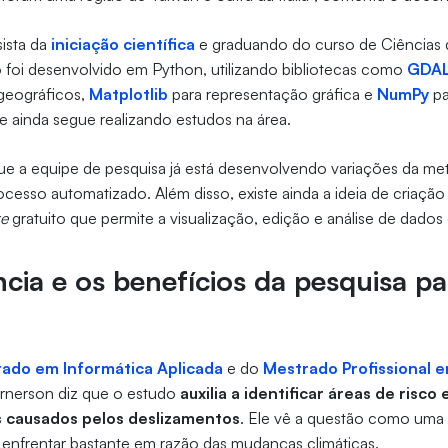
sista da
iniciação científica
e graduando do curso de Ciências
 foi desenvolvido em Python, utilizando bibliotecas como
GDA
 geográficos,
Matplotlib
para representação gráfica e
NumPy
pa
le ainda segue realizando estudos na área.
ue a equipe de pesquisa já está desenvolvendo variações da me
cesso automatizado. Além disso, existe ainda a ideia de criaçã
re
gratuito que permite a visualização, edição e análise de dados
cia e os benefícios da pesquisa pa
ado em Informática Aplicada
e do
Mestrado Profissional e
Ernerson diz que o estudo
auxilia a identificar áreas de risco 
s causados pelos deslizamentos
. Ele vê a questão como uma 
 enfrentar bastante em razão das mudanças climáticas.