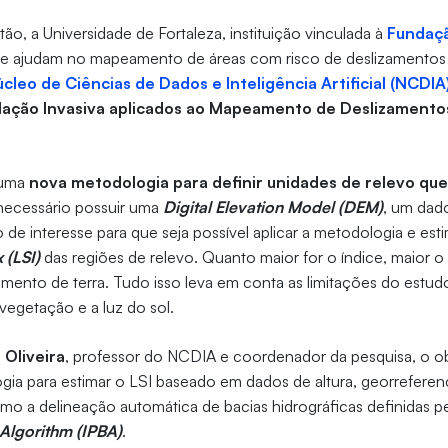
ão, a Universidade de Fortaleza, instituição vinculada à
Fundaçã
ue ajudam no mapeamento de áreas com risco de deslizamentos 
cleo de Ciências de Dados e Inteligência Artificial (NCDIA
lação Invasiva aplicados ao Mapeamento de Deslizamento
 uma
nova metodologia para definir unidades de relevo q
 necessário possuir uma
Digital Elevation Model (DEM)
, um dado
o de interesse para que seja possível aplicar a metodologia e est
 (LSI)
das regiões de relevo. Quanto maior for o índice, maior o
amento de terra. Tudo isso leva em conta as limitações do estu
vegetação e a luz do sol.
 Oliveira
, professor do NCDIA e coordenador da pesquisa, o obj
ia para estimar o LSI baseado em dados de altura, georreferen
mo a delineação automática de bacias hidrográficas definidas p
Algorithm (IPBA)
.