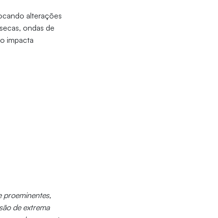
ocando alterações
 secas, ondas de
io impacta
 e proeminentes,
 são de extrema