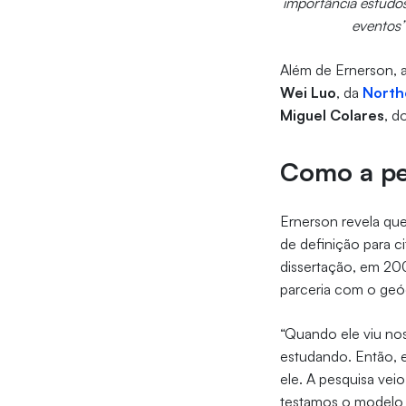
importância estudos
eventos
Além de Ernerson, 
Wei Luo
, da
Northe
Miguel Colares
, d
Como a pes
Ernerson revela qu
de definição para ci
dissertação, em 20
parceria com o geóg
“Quando ele viu nos
estudando. Então, e
ele. A pesquisa vei
testamos o modelo 