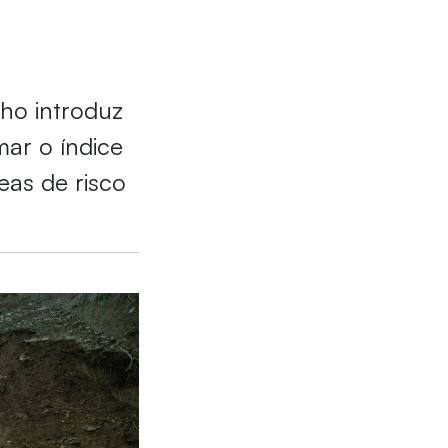
lho introduz
ar o índice
eas de risco