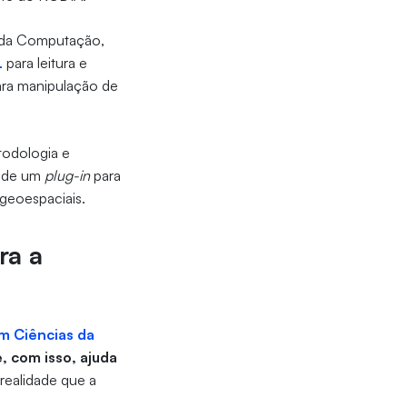
 da Computação,
L
para leitura e
ra manipulação de
todologia e
o de um
plug-in
para
 geoespaciais.
ra a
m Ciências da
e, com isso, ajuda
realidade que a