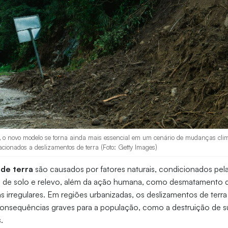
 o novo modelo se torna ainda mais essencial em um cenário de mudanças clim
lacionados a deslizamentos de terra (Foto: Getty Images)
de terra
são causados por fatores naturais, condicionados pela
cas de solo e relevo, além da ação humana, como desmatamento 
 irregulares. Em regiões urbanizadas, os deslizamentos de terr
consequências graves para a população, como a destruição de su
.