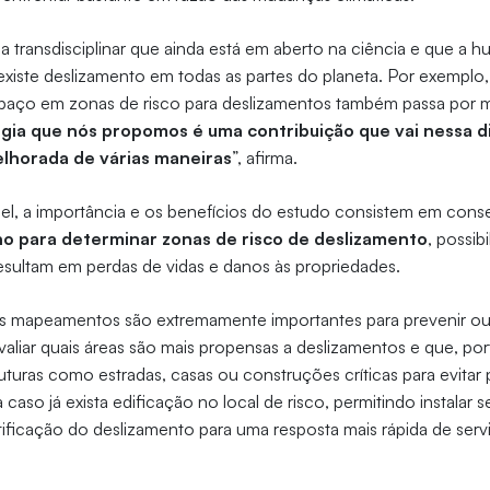
 transdisciplinar que ainda está em aberto na ciência e que a h
 existe deslizamento em todas as partes do planeta. Por exemplo,
aço em zonas de risco para deslizamentos também passa por me
gia que nós propomos é uma contribuição que vai nessa d
lhorada de várias maneiras
”, afirma.
uel, a importância e os benefícios do estudo consistem em cons
o para determinar zonas de risco de deslizamento
, possib
esultam em perdas de vidas e danos às propriedades.
s mapeamentos são extremamente importantes para prevenir ou
avaliar quais áreas são mais propensas a deslizamentos e que, p
ruturas como estradas, casas ou construções críticas para evita
a caso já exista edificação no local de risco, permitindo instalar s
ificação do deslizamento para uma resposta mais rápida de servi