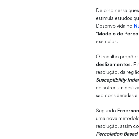
De olho nessa quest
estimula estudos q
Desenvolvida no
Nú
“
Modelo de Perco
exemplos.
O trabalho propõe
deslizamentos
. É
resolução, da regiã
Susceptibility Index
de sofrer um desliz
são consideradas a 
Segundo
Ernerson
uma nova metodolog
resolução, assim co
Percolation Based 