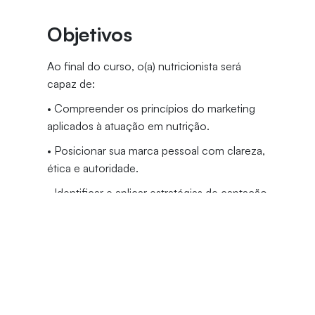
Objetivos
Ao final do curso, o(a) nutricionista será
capaz de:
• Compreender os princípios do marketing
aplicados à atuação em nutrição.
• Posicionar sua marca pessoal com clareza,
ética e autoridade.
• Identificar e aplicar estratégias de captação
de pacientes tanto no ambiente físico
quanto digital.
• Precificar corretamente consultas e
pacotes de acompanhamento nutricional.
• Utilizar conceitos de gestão como análise
de custos, ROI e cadeia de valor para