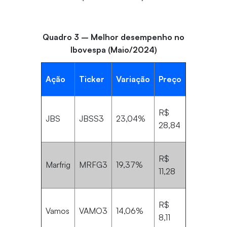
Quadro 3 – Melhor desempenho no
Ibovespa (Maio/2024)
Ação
Ticker
Variação
Preço
R$
JBS
JBSS3
23,04%
28,84
R$
Marfrig
MRFG3
19,37%
11,28
R$
Vamos
VAMO3
14,06%
8,11