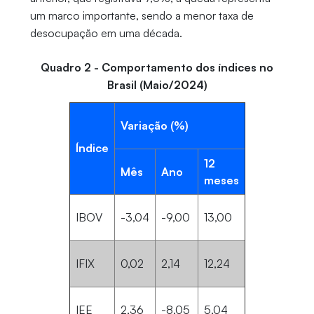
um marco importante, sendo a menor taxa de
desocupação em uma década.
Quadro 2 - Comportamento dos índices no
Brasil (Maio/2024)
Variação (%)
Índice
12
Mês
Ano
meses
IBOV
-3,04
-9,00
13,00
IFIX
0,02
2,14
12,24
IEE
2,36
-8,05
5,04