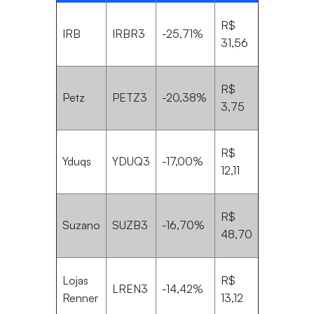
R$
IRB
IRBR3
-25,71%
31,56
R$
Petz
PETZ3
-20,38%
3,75
R$
Yduqs
YDUQ3
-17,00%
12,11
R$
Suzano
SUZB3
-16,70%
48,70
Lojas
R$
LREN3
-14,42%
Renner
13,12