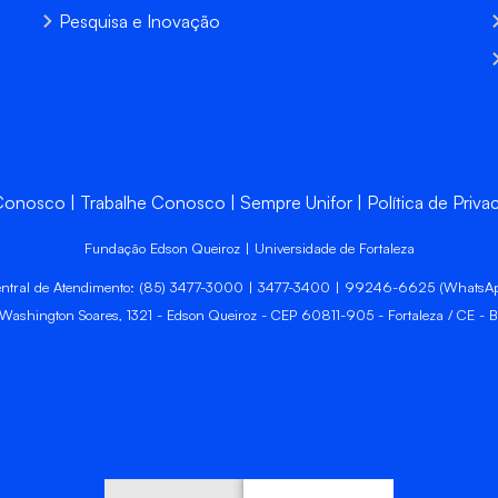
Pesquisa e Inovação
 Conosco
Trabalhe Conosco
Sempre Unifor
Política de Priva
Fundação Edson Queiroz | Universidade de Fortaleza
ntral de Atendimento: (85) 3477-3000 | 3477-3400 | 99246-6625 (WhatsA
 Washington Soares, 1321 - Edson Queiroz - CEP 60811-905 - Fortaleza / CE - Br