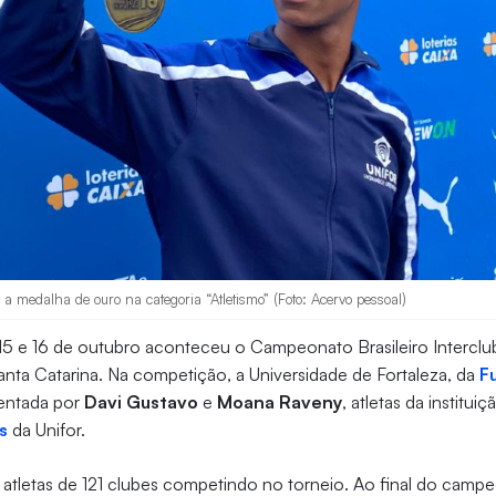
a medalha de ouro na categoria “Atletismo” (Foto: Acervo pessoal)
 15 e 16 de outubro aconteceu o Campeonato Brasileiro Interclu
nta Catarina. Na competição, a Universidade de Fortaleza, da
F
sentada por
Davi Gustavo
e
Moana Raveny
, atletas da institui
s
da Unifor.
 atletas de 121 clubes competindo no torneio. Ao final do cam