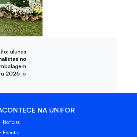
ção: alunas
nalistas no
Embalagem
ira 2026
ACONTECE NA UNIFOR
Notícias
Eventos