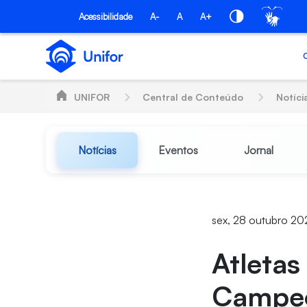
Pular para o Conteúdo principal
Acessibilidade
A-
A
A+
UNIFOR
Central de Conteúdo
Notíci
Notícias
Eventos
Jornal
sex, 28 outubro 20
Atletas
Campeon