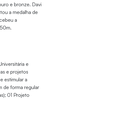
ouro e bronze. Davi
stou a medalha de
ecebeu a
250m.
iversitária e
as e projetos
e estimular a
m de forma regular
s); 01 Projeto