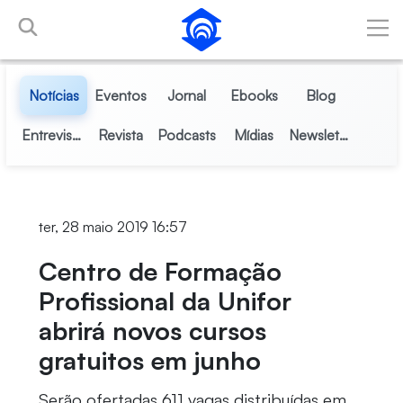
Pular para o Conteúdo principal
Notícias
Eventos
Jornal
Ebooks
Blog
Entrevistas
Revista
Podcasts
Mídias
Newsletter
ter, 28 maio 2019 16:57
Centro de Formação
Profissional da Unifor
abrirá novos cursos
gratuitos em junho
Serão ofertadas 611 vagas distribuídas em