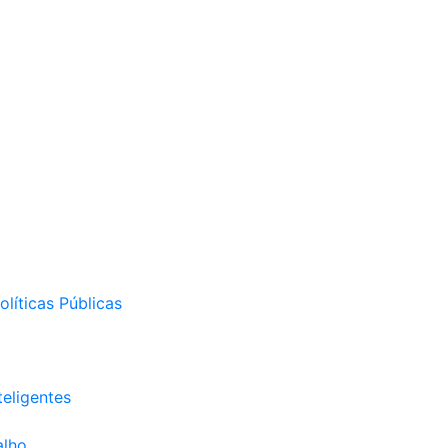
líticas Públicas
eligentes
alho