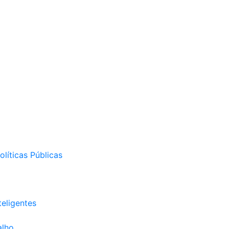
líticas Públicas
eligentes
alho