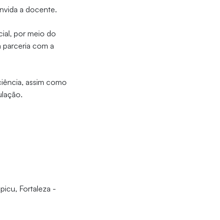
onvida a docente.
ial, por meio do
m parceria com a
iciência, assim como
ulação.
icu, Fortaleza -