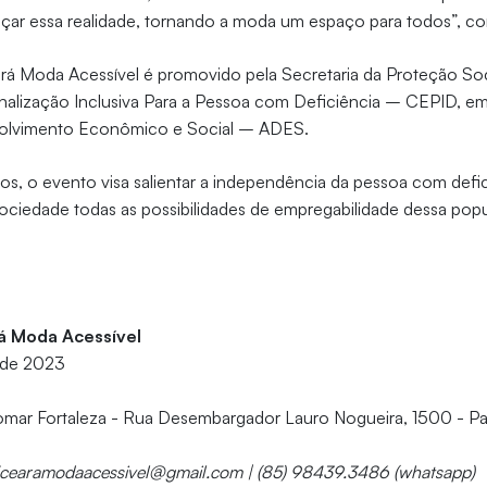
açar essa realidade, tornando a moda um espaço para todos”, c
á Moda Acessível é promovido pela Secretaria da Proteção Soc
onalização Inclusiva Para a Pessoa com Deficiência – CEPID, e
olvimento Econômico e Social – ADES.
vos, o evento visa salientar a independência da pessoa com def
ociedade todas as possibilidades de empregabilidade dessa pop
á Moda Acessível
 de 2023
omar Fortaleza - Rua Desembargador Lauro Nogueira, 1500 - Pap
5cearamodaacessivel@gmail.com | (85) 98439.3486 (whatsapp)