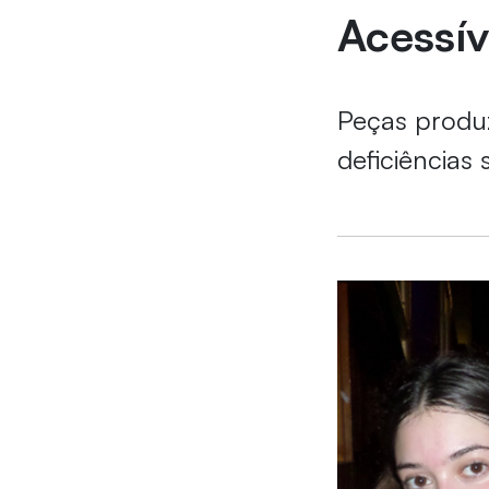
Acessív
Peças produz
deficiências