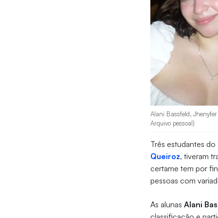
Alani Bassfeld, Jhenyfer
Arquivo pessoal)
Três estudantes do
Queiroz
, tiveram t
certame tem por fin
pessoas com variada
As alunas
Alani Bas
classificação e pa