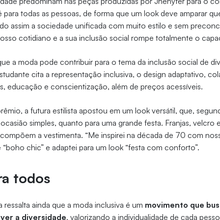
ividade predominam nas peças produzidas por Jhenyfer para o c
é para todas as pessoas, de forma que um look deve amparar q
ndo assim a sociedade unificada com muito estilo e sem preconc
sso cotidiano e a sua inclusão social rompe totalmente o capaci
ue a moda pode contribuir para o tema da inclusão social de di
tudante cita a representação inclusiva, o design adaptativo, c
is, educação e conscientização, além de preços acessíveis.
rêmio, a futura estilista apostou em um look versátil, que, segun
ocasião simples, quanto para uma grande festa. Franjas, velcro e
compõem a vestimenta. “Me inspirei na década de 70 com nos
be “boho chic” e adaptei para um look “festa com conforto”.
ra todos
la ressalta ainda que a moda inclusiva é um
movimento que bus
ver a diversidade
, valorizando a individualidade de cada pesso