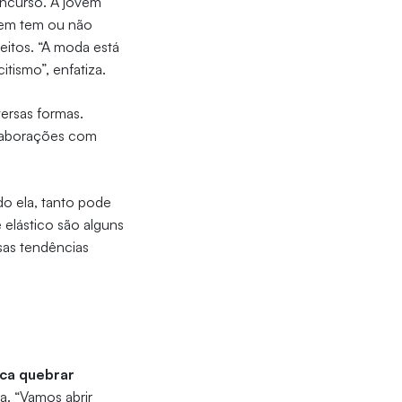
oncurso. A jovem
uem tem ou não
eitos. “A moda está
tismo”, enfatiza.
versas formas.
olaborações com
do ela, tanto pode
 elástico são alguns
sas tendências
ca quebrar
a. “Vamos abrir