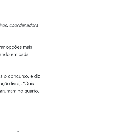
eiros, coordenadora
var opções mais
nsando em cada
ra o concurso, e diz
ção livre). “Quis
 arrumam no quarto,