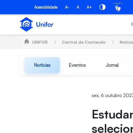
Pular para o Conteúdo principal
Acessibilidade
A-
A
A+
UNIFOR
Central de Conteúdo
Notíci
Notícias
Eventos
Jornal
sex, 6 outubro 202
Estuda
seleci