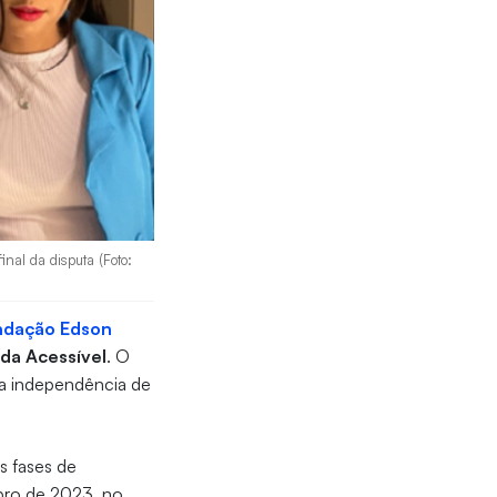
inal da disputa (Foto:
ndação Edson
da Acessível
. O
 a independência de
s fases de
ubro de 2023, no