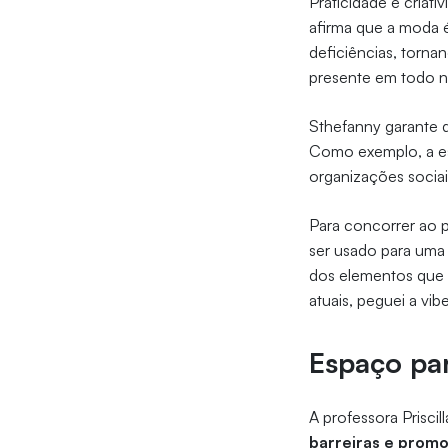
Praticidade e criat
afirma que a moda 
deficiências, torna
presente em todo no
Sthefanny garante q
Como exemplo, a es
organizações socia
Para concorrer ao p
ser usado para uma 
dos elementos que 
atuais, peguei a vi
Espaço pa
A professora Priscil
barreiras e promo