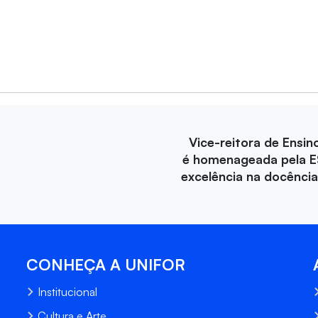
Vice-reitora de Ensin
é homenageada pela E
excelência na docência 
CONHEÇA A UNIFOR
Institucional
Cultura e Arte