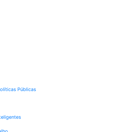
líticas Públicas
eligentes
alho