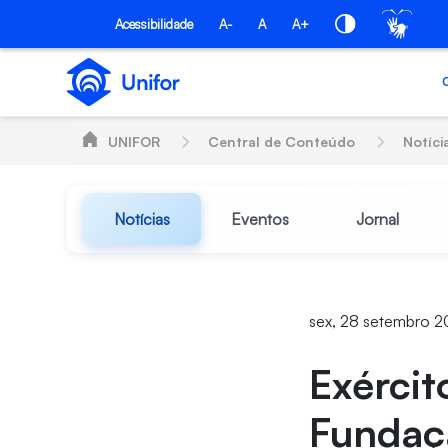
Pular para o Conteúdo principal
Acessibilidade
A-
A
A+
UNIFOR
Central de Conteúdo
Notíci
Notícias
Eventos
Jornal
sex, 28 setembro 20
Exércit
Fundaç