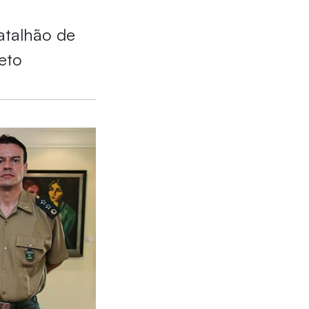
atalhão de
eto