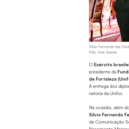
Sílvio Fernando dos San
Foto: Ares Soares
O
Exército brasile
presidente da
Fund
de Fortaleza (Unif
A entrega dos diplo
reitoria da Unifor.
Na ocasião, além d
Sílvio Fernando F
de Comunicação Soc