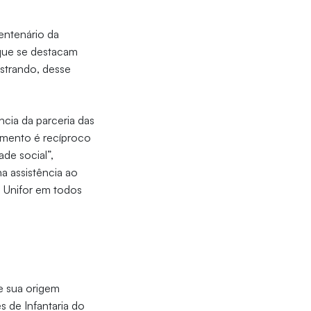
entenário da
 que se destacam
strando, desse
cia da parceria das
imento é recíproco
de social”,
a assistência ao
 Unifor em todos
e sua origem
 de Infantaria do