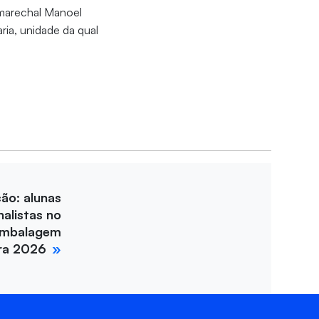
 marechal Manoel
ria, unidade da qual
ção: alunas
nalistas no
Embalagem
ira 2026