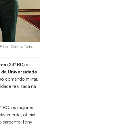
 Edson Queiroz Neto.
es (23º BC)
à
 da Universidade
 ao comando militar.
idade realizada na
º BC, os majores
ctivamente, oficial
do sargento Tony