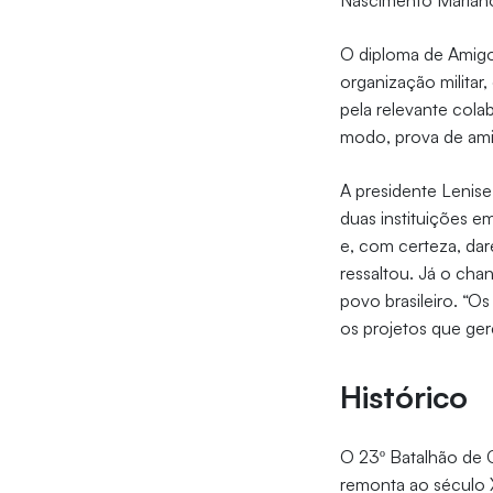
Nascimento Marian
O diploma de Amigo
organização militar
pela relevante col
modo, prova de amiz
A presidente Lenis
duas instituições 
e, com certeza, dar
ressaltou. Já o cha
povo brasileiro. “
os projetos que gere
Histórico
O 23º Batalhão de 
remonta ao século 