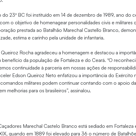
o.
 do 23º BC foi instituído em 14 de dezembro de 1989, ano do c
, com o objetivo de homenagear personalidades civis e militares
aboração prestada ao Batalhão Marechal Castello Branco, demon
ade, estima e carinho pela unidade de infantaria.
e Queiroz Rocha agradeceu a homenagem e destacou a importân
em benefício da população de Fortaleza e do Ceará. “O reconhec
emos continuidade à parceria em nossas ações de responsabilida
nceler Edson Queiroz Neto enfatizou a importância do Exército n
Os comandos militares podem continuar contando com o apoio da
m melhorias para os brasileiros”, assinalou.
Caçadores Marechal Castelo Branco está sediado em Fortaleza 
XIX, quando em 1889 foi elevado para 36 o número de Batalhões