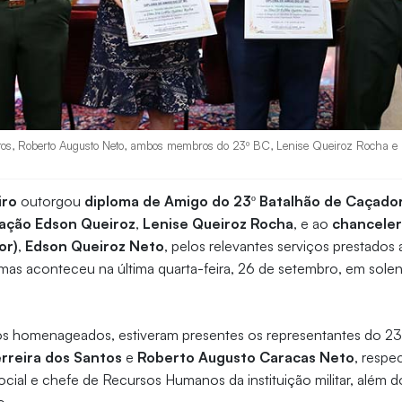
tos, Roberto Augusto Neto, ambos membros do 23º BC, Lenise Queiroz Rocha e
iro
outorgou
diploma de Amigo do 23º Batalhão de Caçador
ação Edson Queiroz
,
Lenise Queiroz Rocha
, e ao
chanceler
or)
,
Edson Queiroz Neto
, pelos relevantes serviços prestados
mas aconteceu na última quarta-feira, 26 de setembro, em solen
os homenageados, estiveram presentes os representantes do 23
erreira dos Santos
e
Roberto Augusto Caracas Neto
, respe
ial e chefe de Recursos Humanos da instituição militar, além 