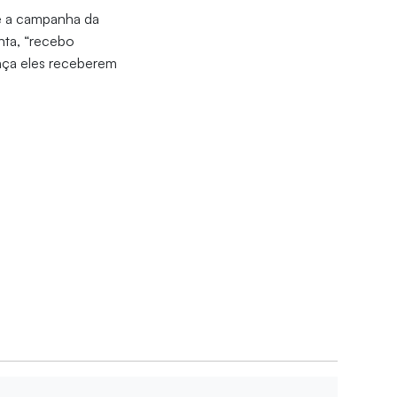
e a campanha da
nta, “recebo
ença eles receberem