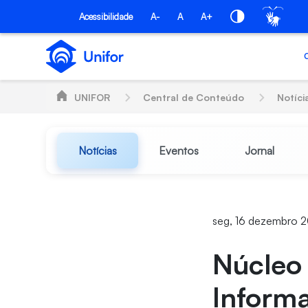
Pular para o Conteúdo principal
Acessibilidade
A-
A
A+
UNIFOR
Central de Conteúdo
Notíci
Notícias
Eventos
Jornal
seg, 16 dezembro 2
Núcleo
Informa