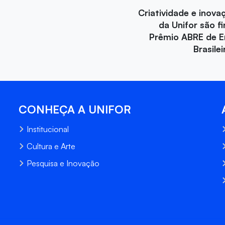
Criatividade e inova
da Unifor são fi
Prêmio ABRE de 
Brasile
CONHEÇA A UNIFOR
Institucional
Cultura e Arte
Pesquisa e Inovação