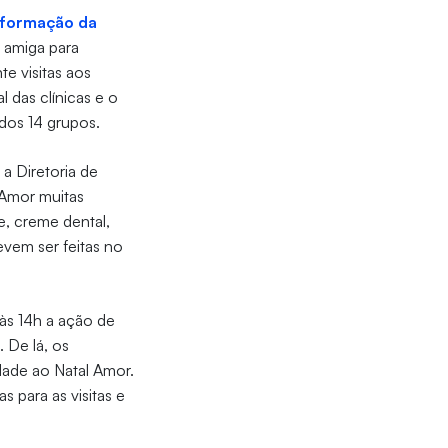
nformação da
 amiga para
e visitas aos
l das clínicas e o
 dos 14 grupos.
a Diretoria de
 Amor muitas
e, creme dental,
evem ser feitas no
 às 14h a ação de
 De lá, os
dade ao Natal Amor.
 para as visitas e