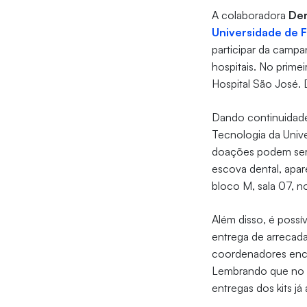
A colaboradora
Den
Universidade de F
participar da campa
hospitais. No primei
Hospital São José.
Dando continuidade
Tecnologia da Unive
doações podem ser f
escova dental, apar
bloco M, sala 07, n
Além disso, é possív
entrega de arrecada
coordenadores enca
Lembrando que no di
entregas dos kits já