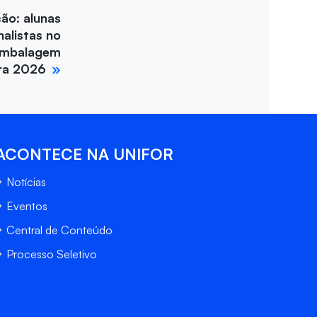
ção: alunas
nalistas no
Embalagem
ira 2026
ACONTECE NA UNIFOR
Notícias
Eventos
Central de Conteúdo
Processo Seletivo