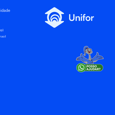
cidade
pp)
asil