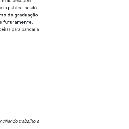
rmitiu descobrir
la pública, aquilo
urso de graduação
es futuramente.
ceiras para bancar a
ciliando trabalho e