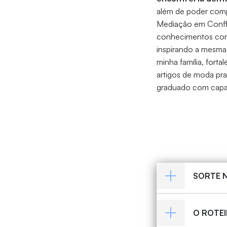
além de poder comp
Mediação em Confli
conhecimentos com a
inspirando a mesma 
minha família, for
artigos de moda pra
graduado com capac
SORTE 
O ROTEI