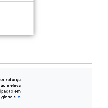
for reforça
ção e eleva
cipação em
 globais