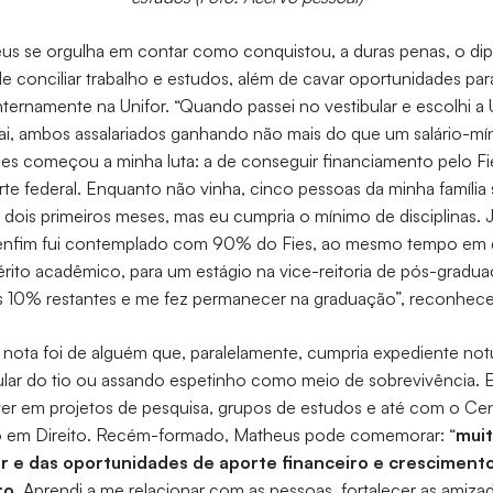
us se orgulha em contar como conquistou, a duras penas, o di
de conciliar trabalho e estudos, além de cavar oportunidades par
nternamente na Unifor. “Quando passei no vestibular e escolhi a
i, ambos assalariados ganhando não mais do que um salário-mí
es começou a minha luta: a de conseguir financiamento pelo Fi
rte federal. Enquanto não vinha, cinco pessoas da minha família
 dois primeiros meses, mas eu cumpria o mínimo de disciplinas. 
 enfim fui contemplado com 90% do Fies, ao mesmo tempo em q
rito acadêmico, para um estágio na vice-reitoria de pós-gradua
 os 10% restantes e me fez permanecer na graduação”, reconhece
nota foi de alguém que, paralelamente, cumpria expediente notu
ular do tio ou assando espetinho como meio de sobrevivência. 
ver em projetos de pesquisa, grupos de estudos e até com o C
o em Direito. Recém-formado, Matheus pode comemorar: “
muit
r e das oportunidades de aporte financeiro e crescimento
ro
. Aprendi a me relacionar com as pessoas, fortalecer as amiz