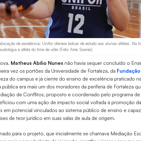
 educação de excelência: Unifor oferece bolsas de estudo aos alunos-atletas. Na f
diologia e atleta do time de vôlei (Foto: Ares Soares)
rova.
Matheus Abílio Nunes
não havia sequer concluído o En
meira vez os portões da Universidade de Fortaleza, da
Fundação 
eza do campus e já ciente do ensino de excelência praticado na
 pública era mais um dos moradores da periferia de Fortaleza qu
ediação de Conflitos, proposto e coordenado pelo programa de
neficiou com uma ação de impacto social voltada à promoção da
res em potencial vinculados ao sistema público de ensino e capaz
ses de teor jurídico em suas salas de aula de origem.
onado para o projeto, que inicialmente se chamava Mediação Esc