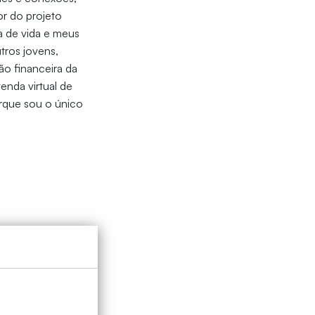
r do projeto
a de vida e meus
tros jovens,
ão financeira da
nda virtual de
orque sou o único