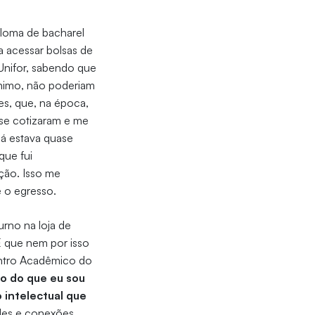
ploma de bacharel
a acessar bolsas de
 Unifor, sabendo que
nimo, não poderiam
es, que, na época,
 se cotizaram e me
Já estava quase
ue fui
ção. Isso me
 o egresso.
rno na loja de
E que nem por isso
entro Acadêmico do
o do que eu sou
 intelectual que
ades e conexões,