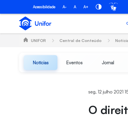
Pular para o Conteúdo principal
Acessibilidade
A-
A
A+
UNIFOR
Central de Conteúdo
Notíci
Notícias
Eventos
Jornal
seg, 12 julho 2021 1
O direi