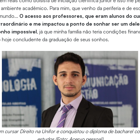
m reais como bolsista de iniciação científica júnior e isso me pe
mbiente acadêmico. Para mim, que venho da periferia e de esco
 mundo...
O acesso aos professores, que eram alunos do c
xtraordinário e me impactou a ponto de sonhar ser um del
onho impossível
, já que minha família não teria condições finan
o hoje concludente da graduação de seus sonhos.
 cursar Direito na Unifor e conquistou o diploma de bacharel con
estudos (Foto: Acervo pessoal)