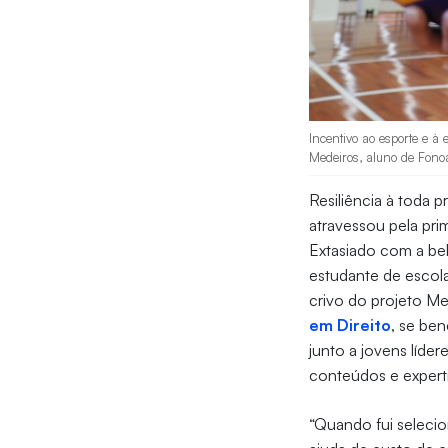
Incentivo ao esporte e à
Medeiros, aluno de Fonoau
Resiliência à toda p
atravessou pela pri
Extasiado com a bel
estudante de escola
crivo do projeto M
em Direito
, se be
junto a jovens líde
conteúdos e experti
“Quando fui seleci