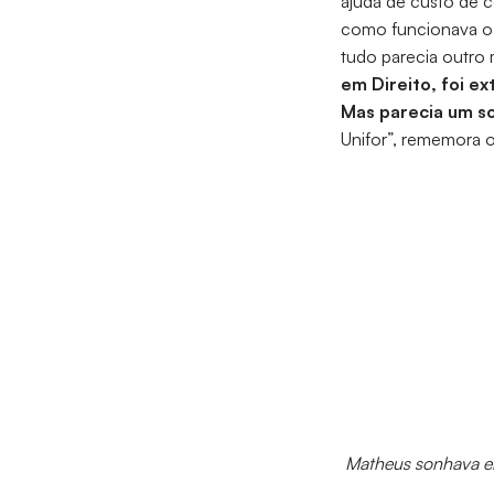
ajuda de custo de ce
como funcionava o a
tudo parecia outro
em Direito, foi e
Mas parecia um s
Unifor”, rememora 
Matheus sonhava em