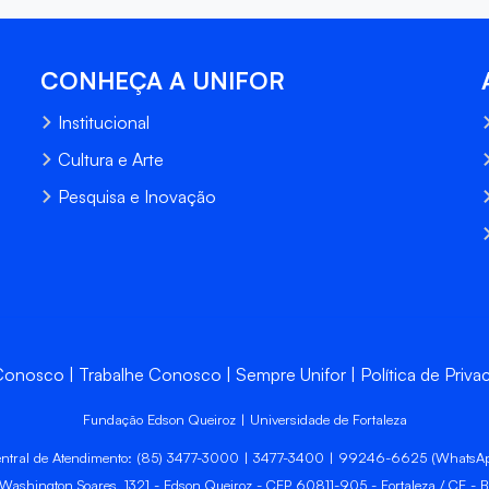
CONHEÇA A UNIFOR
Institucional
Cultura e Arte
Pesquisa e Inovação
 Conosco
Trabalhe Conosco
Sempre Unifor
Política de Priva
Fundação Edson Queiroz | Universidade de Fortaleza
ntral de Atendimento: (85) 3477-3000 | 3477-3400 | 99246-6625 (WhatsA
 Washington Soares, 1321 - Edson Queiroz - CEP 60811-905 - Fortaleza / CE - Br