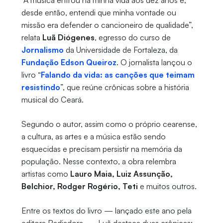
“A música entrou na minha vida aos dez anos e,
desde então, entendi que minha vontade ou
missão era defender o cancioneiro de qualidade”,
relata
Luã Diógenes
, egresso do curso de
Jornalismo
da Universidade de Fortaleza, da
Fundação Edson Queiroz
. O jornalista lançou o
livro “
Falando da vida: as canções que teimam
resistindo
”, que reúne crônicas sobre a história
musical do Ceará.
Segundo o autor, assim como o próprio cearense,
a cultura, as artes e a música estão sendo
esquecidas e precisam persistir na memória da
população. Nesse contexto, a obra relembra
artistas como
Lauro Maia, Luiz Assunção,
Belchior, Rodger Rogério, Teti
e muitos outros.
Entre os textos do livro — lançado este ano pela