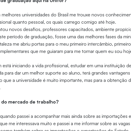
de graduação aqui na Unifor?
 melhores universidades do Brasil me trouxe novos conhecimen
ssional quanto pessoal, os quais carrego comigo até hoje.
tou novos desafios, professores capacitados, ambiente propíci
te período de graduação, fosse uma das melhores fases da minh
taleza me abriu portas para o meu primeiro intercâmbio, primei
complementares que me guiaram para me tornar quem eu sou hoj
 está iniciando a vida profissional, estudar em uma instituição 
da para dar um melhor suporte ao aluno, terá grandes vantagen
lto que a universidade é muito importante, mas para a obtenção 
.
o do mercado de trabalho?
quando passei a acompanhar mais ainda sobre as importações 
go que me interessava muito e passei a me informar sobre as vagas
 como também sobre as importações e exportações do Estado.