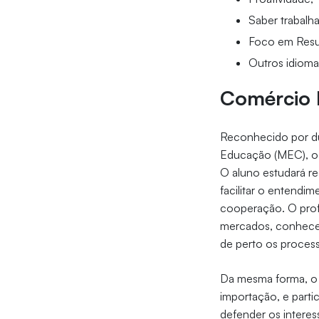
Saber trabalh
Foco em Resu
Outros idioma
Comércio E
Reconhecido por du
Educação (MEC), o 
O aluno estudará reg
facilitar o entendim
cooperação. O profi
mercados, conhecer 
de perto os proces
Da mesma forma, o 
importação, e part
defender os intere