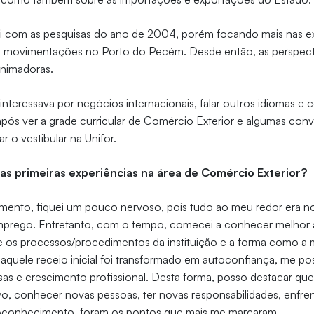
 com as pesquisas do ano de 2004, porém focando mais nas e
as movimentações no Porto do Pecém. Desde então, as perspect
nimadoras.
interessava por negócios internacionais, falar outros idiomas e
 após ver a grade curricular de Comércio Exterior e algumas co
ar o vestibular na Unifor.
s primeiras experiências na área de Comércio Exterior?
ento, fiquei um pouco nervoso, pois tudo ao meu redor era n
mprego. Entretanto, com o tempo, comecei a conhecer melhor 
e os processos/procedimentos da instituição e a forma como a 
quele receio inicial foi transformado em autoconfiança, me possi
as e crescimento profissional. Desta forma, posso destacar que
o, conhecer novas pessoas, ter novas responsabilidades, enfren
oconhecimento, foram os pontos que mais me marcaram.