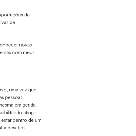
xportações de
ivas de
 conhecer novas
nversas com meus
ovo, uma vez que
as pessoas,
mesma era gerida.
bilitando atingir
 estar dentro de um
tar desafios