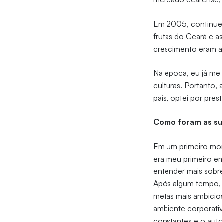
Em 2005, continuei
frutas do Ceará e 
crescimento eram a
Na época, eu já me 
culturas. Portanto,
pais, optei por prest
Como foram as sua
Em um primeiro mom
era meu primeiro e
entender mais sobr
Após algum tempo, a
metas mais ambicios
ambiente corporativ
constantes e o aut