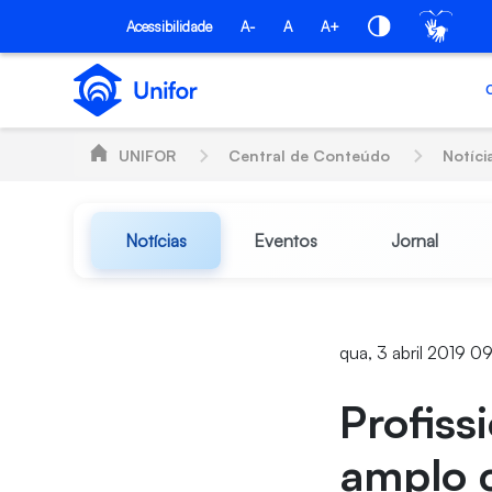
Pular para o Conteúdo principal
Acessibilidade
A-
A
A+
UNIFOR
Central de Conteúdo
Notíci
Notícias
Eventos
Jornal
qua, 3 abril 2019 0
Profiss
amplo 