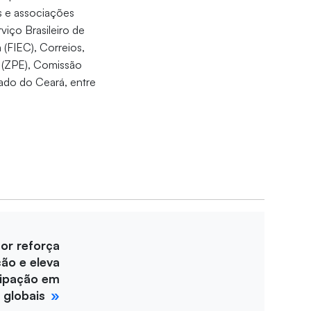
s e associações
viço Brasileiro de
(FIEC), Correios,
 (ZPE), Comissão
ado do Ceará, entre
for reforça
ção e eleva
cipação em
 globais