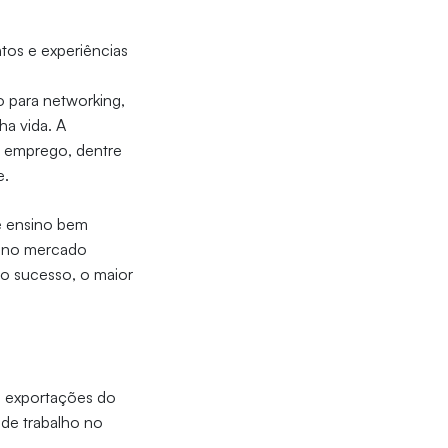
tos e experiências
o para networking,
a vida. A
ro emprego, dentre
e.
de ensino bem
s no mercado
do sucesso, o maior
e exportações do
 de trabalho no