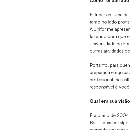
Como foi período 
Estudar em uma das
tanto no lado profi
A Unifor me apresen
fazendo com que es
Universidade de For
outras atividades 
Portanto, para quem
preparada e equipa
profissional. Ressa
responsável é você
Qual era sua visã
Era o ano de 2004 
Brasil, pois era al
mercado cearense,