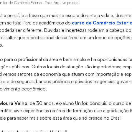
nifor de Comércio Exterior. Foto: Arquivo pessoal.
á a pena”, é a frase que mais se escuta durante a vida e, durant
em se fala! Para os acadêmicos do
curso de Comércio Exterio
poderia ser diferente. Dúvidas e incertezas rodeiam a cabeça do
ressaltar que o profissional dessa área tem um leque de opções 
o.
para o profissional da área é bem amplo e há oportunidades tan
ãos públicos. Outros locais de atuação são importadoras; empre
diversos setores da economia que atuam com importação e exp
io e de seguros; bancos públicos e privados e agências gover
olvimento econômico.
o Moura Velho
, de 30 anos, ex-aluno Unifor, concluiu o curso d
então, vive experiências na área de formação que a graduação 
 para saber mais sobre essa área que só cresce no Brasil.