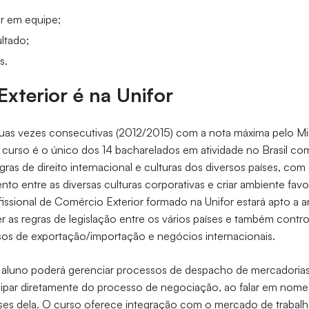
ar em equipe;
ltado;
s.
xterior é na Unifor
as vezes consecutivas (2012/2015) com a nota máxima pelo Min
curso é o único dos 14 bacharelados em atividade no Brasil com
ras de direito internacional e culturas dos diversos países, com
ento entre as diversas culturas corporativas e criar ambiente fav
ssional de Comércio Exterior formado na Unifor estará apto a an
as regras de legislação entre os vários países e também contr
sos de exportação/importação e negócios internacionais.
aluno poderá gerenciar processos de despacho de mercadorias
icipar diretamente do processo de negociação, ao falar em nom
sses dela. O curso oferece integração com o mercado de trabal