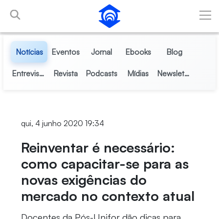
Pular para o Conteúdo principal
Notícias
Eventos
Jornal
Ebooks
Blog
Entrevistas
Revista
Podcasts
Mídias
Newsletter
qui, 4 junho 2020 19:34
Reinventar é necessário:
como capacitar-se para as
novas exigências do
mercado no contexto atual
Docentes da Pós-Unifor dão dicas para