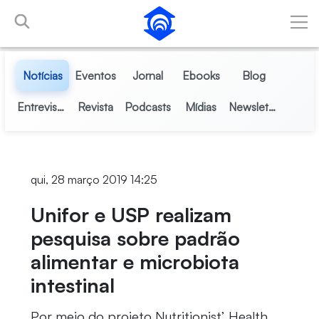
Pular para o Conteúdo principal
Notícias
Eventos
Jornal
Ebooks
Blog
Entrevistas
Revista
Podcasts
Mídias
Newsletter
qui, 28 março 2019 14:25
Unifor e USP realizam
pesquisa sobre padrão
alimentar e microbiota
intestinal
Por meio do projeto Nutritionist’ Health