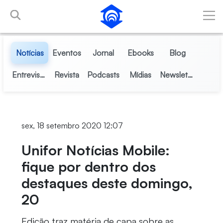
Pular para o Conteúdo principal
Notícias
Eventos
Jornal
Ebooks
Blog
Entrevistas
Revista
Podcasts
Mídias
Newsletter
sex, 18 setembro 2020 12:07
Unifor Notícias Mobile:
fique por dentro dos
destaques deste domingo,
20
Edição traz matéria de capa sobre as