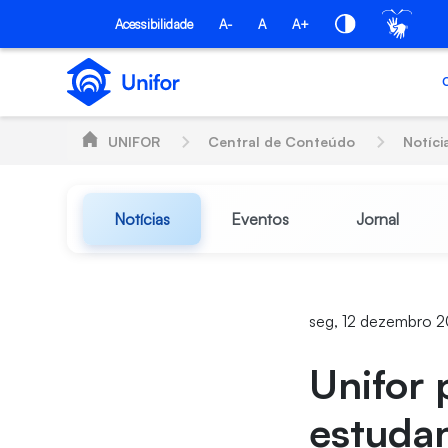
Pular para o Conteúdo principal
Acessibilidade
A-
A
A+
UNIFOR
Central de Conteúdo
Notíci
Notícias
Eventos
Jornal
seg, 12 dezembro 
Unifor 
estudan