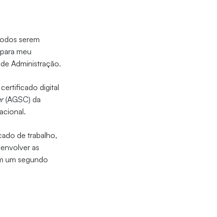
 todos serem
 para meu
 de Administração.
ertificado digital
er
(AGSC) da
acional.
cado de trabalho,
envolver as
 em um segundo