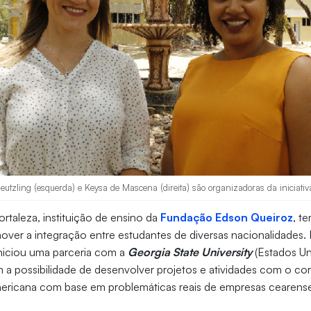
utzling (esquerda) e Keysa de Mascena (direita) são organizadoras da iniciativa
ortaleza, instituição de ensino da
Fundação Edson Queiroz
, t
over a integração entre estudantes de diversas nacionalidades. 
iniciou uma parceria com a
Georgia State University
(Estados U
m a possibilidade de desenvolver projetos e atividades com o co
americana com base em problemáticas reais de empresas cearens