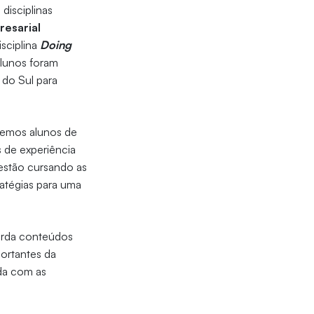
s disciplinas
resarial
isciplina
Doing
alunos foram
 do Sul para
ebemos alunos de
 de experiência
 estão cursando as
ratégias para uma
borda conteúdos
portantes da
ada com as