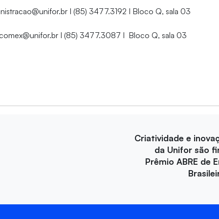
nistracao@unifor.br I (85) 3477.3192 I Bloco Q, sala 03
 comex@unifor.br I (85) 3477.3087 I Bloco Q, sala 03
Criatividade e inova
da Unifor são fi
Prêmio ABRE de 
Brasile