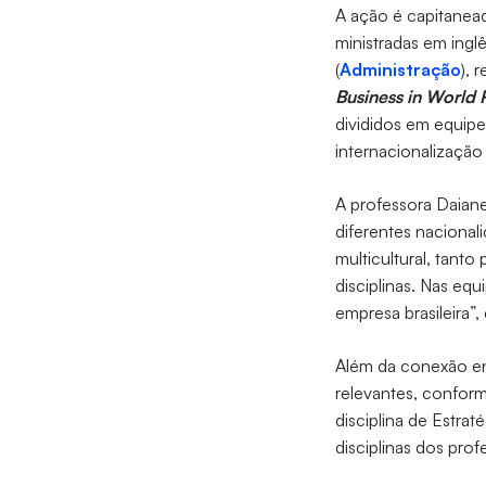
A ação é capitanea
ministradas em ingl
(
Administração
), 
Business in World 
divididos em equipe
internacionalizaçã
A professora Daiane
diferentes naciona
multicultural, tant
disciplinas. Nas eq
empresa brasileira”, 
Além da conexão ent
relevantes, conform
disciplina de Estr
disciplinas dos pro