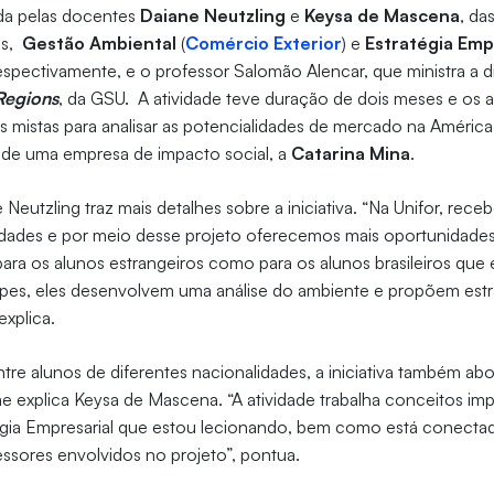
da pelas docentes
Daiane Neutzling
e
Keysa de Mascena
, da
ês,
Gestão Ambiental
(
Comércio Exterior
) e
Estratégia Emp
respectivamente, e o professor Salomão Alencar, que ministra a d
Regions
, da GSU. A atividade teve duração de dois meses e os 
s mistas para analisar as potencialidades de mercado na América
o de uma empresa de impacto social, a
Catarina Mina
.
 Neutzling traz mais detalhes sobre a iniciativa. “Na Unifor, rec
lidades e por meio desse projeto oferecemos mais oportunidades
o para os alunos estrangeiros como para os alunos brasileiros que
uipes, eles desenvolvem uma análise do ambiente e propõem est
explica.
re alunos de diferentes nacionalidades, a iniciativa também a
e explica Keysa de Mascena. “A atividade trabalha conceitos im
atégia Empresarial que estou lecionando, bem como está conect
fessores envolvidos no projeto”, pontua.