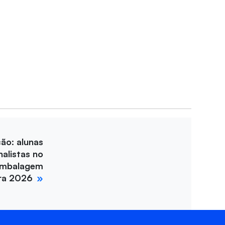
ção: alunas
nalistas no
Embalagem
ira 2026