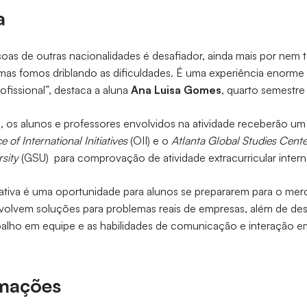
a
oas de outras nacionalidades é desafiador, ainda mais por nem
 mas fomos driblando as dificuldades. É uma experiência enorme
fissional”, destaca a aluna
Ana Luisa Gomes
, quarto semestre
e, os alunos e professores envolvidos na atividade receberão um c
ce of International Initiatives
(OII) e o
Atlanta Global Studies Cent
sity
(GSU) para comprovação de atividade extracurricular intern
ciativa é uma oportunidade para alunos se prepararem para o mer
olvem soluções para problemas reais de empresas, além de des
balho em equipe e as habilidades de comunicação e interação
rmações