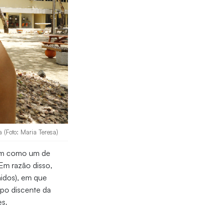
 (Foto: Maria Teresa)
em como um de
Em razão disso,
nidos), em que
rpo discente da
es.