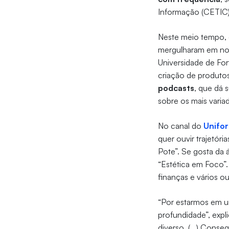
Informação (CETIC
Neste meio tempo, 
mergulharam em novo
Universidade de For
criação de produto
podcasts
, que dá 
sobre os mais varia
No canal do
Unifo
quer ouvir trajetóri
Pote”. Se gosta da 
“Estética em Foco”. 
finanças e vários o
“Por estarmos em u
profundidade”, expli
diverso. (...) Conse