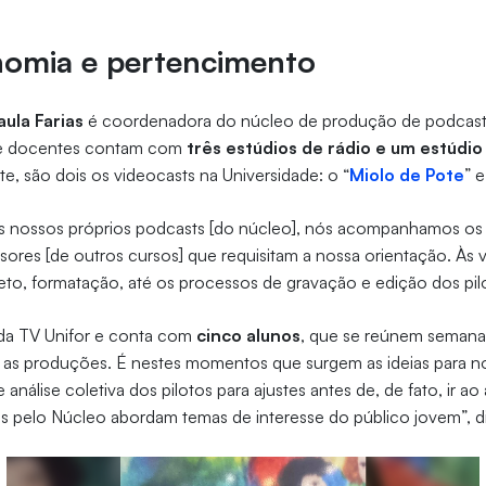
nomia e pertencimento
aula Farias
é coordenadora do núcleo de produção de podcast d
s e docentes contam com
três estúdios de rádio e um estúdio
e, são dois os videocasts na Universidade: o “
Miolo de Pote
” e
os nossos próprios podcasts [do núcleo], nós acompanhamos os
sores [de outros cursos] que requisitam a nossa orientação. Às 
o, formatação, até os processos de gravação e edição dos pilot
 da TV Unifor e conta com
cinco alunos
, que se reúnem semana
ar as produções. É nestes momentos que surgem as ideias para 
análise coletiva dos pilotos para ajustes antes de, de fato, ir ao
s pelo Núcleo abordam temas de interesse do público jovem”, d