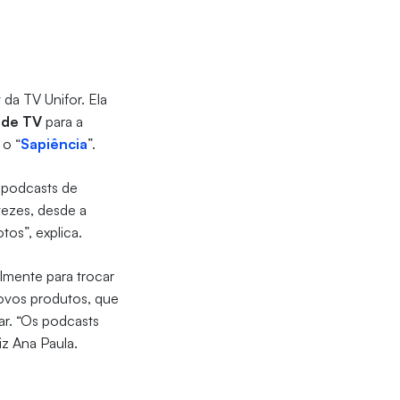
a TV Unifor. Ela
 de TV
para a
 o “
Sapiência
”.
 podcasts de
vezes, desde a
os”, explica.
lmente para trocar
novos produtos, que
 ar. “Os podcasts
iz Ana Paula.