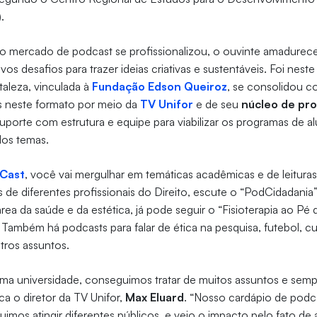
).
o mercado de podcast se profissionalizou, o ouvinte amadurece
s desafios para trazer ideias criativas e sustentáveis. Foi neste
taleza, vinculada à
Fundação Edson Queiroz
, se consolidou 
s neste formato por meio da
TV Unifor
e de seu
núcleo de pr
suporte com estrutura e equipe para viabilizar os programas de a
dos temas.
rCast
, você vai mergulhar em temáticas acadêmicas e de leituras 
as de diferentes profissionais do Direito, escute o “PodCidadania
área da saúde e da estética, já pode seguir o “Fisioterapia ao Pé
Também há podcasts para falar de ética na pesquisa, futebol, cul
utros assuntos.
ma universidade, conseguimos tratar de muitos assuntos e sem
ca o diretor da TV Unifor,
Max Eluard
. “Nosso cardápio de podc
guimos atingir diferentes públicos, e vejo o impacto pelo fato de