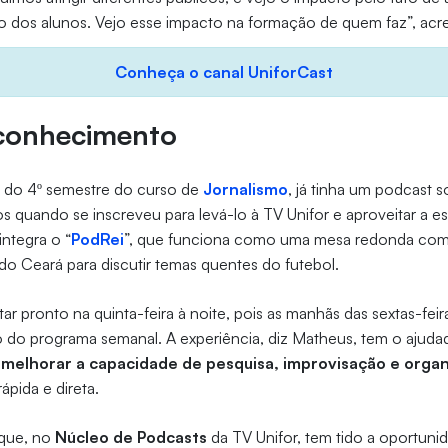
 dos alunos. Vejo esse impacto na formação de quem faz”, acr
Conheça o canal UniforCast
 conhecimento
, do 4º semestre do curso de
Jornalismo
, já tinha um podcast 
s quando se inscreveu para levá-lo à TV Unifor e aproveitar a es
integra o “
PodRei
”, que funciona como uma mesa redonda com
 do Ceará para discutir temas quentes do futebol.
tar pronto na quinta-feira à noite, pois as manhãs das sextas-fei
o do programa semanal. A experiência, diz Matheus, tem o ajud
, melhorar a capacidade de pesquisa, improvisação e organ
ápida e direta.
 que, no
Núcleo de Podcasts
da TV Unifor, tem tido a oportun