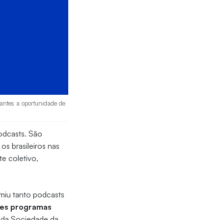
dantes a oportunidade de
odcasts. São
s brasileiros nas
e coletivo,
miu tanto podcasts
sses programas
 da Sociedade da