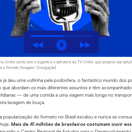
a Unifor conta com o suporte e a estrutura da TV Unifor, que propicia aos estu
re o formato (Imagem: Divulgação)
 já deu uma voltinha pela podosfera, o fantástico mundo dos p
 que abordam os mais diferentes assuntos e têm acompanhado o
otidianas — de uma corrida a uma viagem mais longa no transport
eira lavagem de louça.
a popularização do formato no Brasil escalou e nunca se consu
hoje.
Mais de 41 milhões de brasileiros costumam ouvir e
segundo o Centro Regional de Estudos para o Desenvolvimento