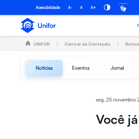
Pular para o Conteúdo principal
Acessibilidade
A-
A
A+
UNIFOR
Central de Conteúdo
Notíci
Notícias
Eventos
Jornal
seg, 25 novembro 
Você já