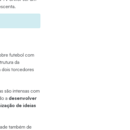
escenta.
sobre futebol com
trutura da
 dois torcedores
ras são intensas com
ado a
desenvolver
ização de ideias
idade também de