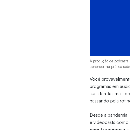
A produção de podcasts n
aprender na prática sob
Você provavelmente
programas em áudio
suas tarefas mais c
passando pela rotin
Desde a pandemia, 
e videocasts como 
com frequência
, 