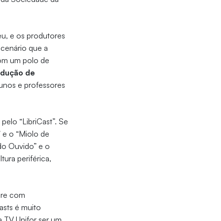
u, e os produtores
 cenário que a
com um polo de
odução de
lunos e professores
pelo “LibriCast”. Se
” e o “Miolo de
 do Ouvido” e o
tura periférica,
pre com
asts é muito
 a TV Unifor ser um