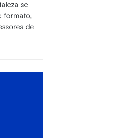
taleza se
e formato,
essores de