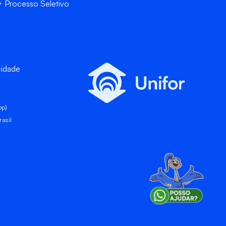
Processo Seletivo
cidade
pp)
asil