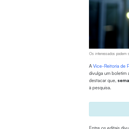
Os interessados podem se
A
Vice-Reitoria de 
divulga um boletim 
destacar que,
sema
à pesquisa.
Entre os editais di