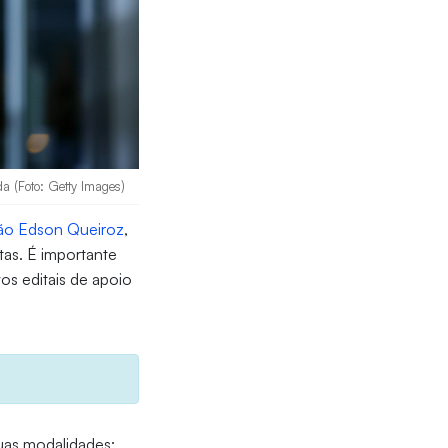
da (Foto: Getty Images)
ão Edson Queiroz
,
tas. É importante
os editais de apoio
duas modalidades: