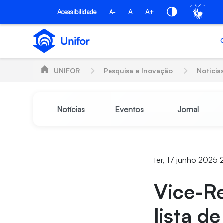
Pular para o Conteúdo principal
Acessibilidade
A-
A
A+
UNIFOR
Pesquisa e Inovação
Notícia
Notícias
Eventos
Jornal
ter, 17 junho 2025
Vice-Re
lista d