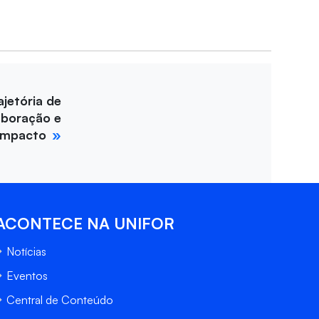
ajetória de
aboração e
impacto
ACONTECE NA UNIFOR
Notícias
Eventos
Central de Conteúdo