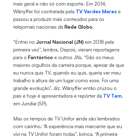
mais geral e não só com esporte. Em 2014,
Wânyffer foi contratada pela
TV Verdes Mares
e
passou a produzir mais conteúdos para os
telejornais nacionais da
Rede Globo
.
“Entrei no
Jornal Nacional (JN)
em 2018 pela
primeira vez”, lembra. Depois, vieram reportagens
para o
Fantástico
e outros JNs. “São os meus
maiores orgulhos da carreira porque, apesar de que
eu nunca quis TV, quando eu quis, queria ver meu
trabalho à altura de um lugar como esse. Foi uma
grande evolução”, diz. Wânyffer então cruzou o
país e hoje é apresentadora e repórter da
TV Tem
,
em Jundiaí (SP).
Mas os tempos de TV Unifor ainda são lembrados
com carinho. “A experiência mais marcante que eu
vivi na TV Unifor foram todas”, brinca. “A primeira