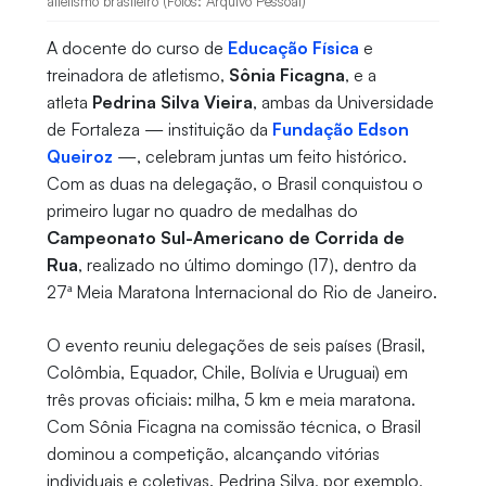
atletismo brasileiro (Fotos: Arquivo Pessoal)
A docente do curso de
Educação Física
e
treinadora de atletismo,
Sônia Ficagna
, e a
atleta
Pedrina Silva Vieira
, ambas da Universidade
de Fortaleza — instituição da
Fundação Edson
Queiroz
—, celebram juntas um feito histórico.
Com as duas na delegação, o Brasil conquistou o
primeiro lugar no quadro de medalhas do
Campeonato Sul-Americano de Corrida de
Rua
, realizado no último domingo (17), dentro da
27ª Meia Maratona Internacional do Rio de Janeiro.
O evento reuniu delegações de seis países (Brasil,
Colômbia, Equador, Chile, Bolívia e Uruguai) em
três provas oficiais: milha, 5 km e meia maratona.
Com Sônia Ficagna na comissão técnica, o Brasil
dominou a competição, alcançando vitórias
individuais e coletivas. Pedrina Silva, por exemplo,