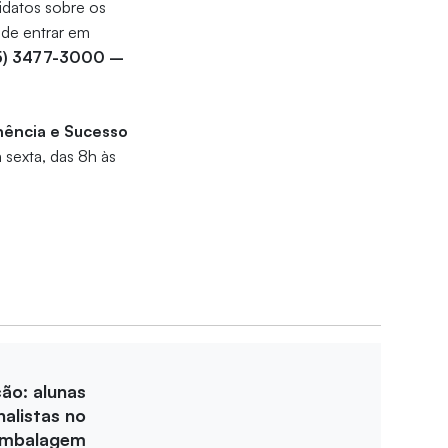
didatos sobre os
ode entrar em
5) 3477-3000 –
ência e Sucesso
 sexta, das 8h às
ção: alunas
nalistas no
Embalagem