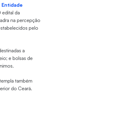
e Entidade
 edital da
uadra na percepção
estabelecidos pelo
destinadas a
eio; e bolsas de
ínimos.
ontempla também
perior do Ceará.