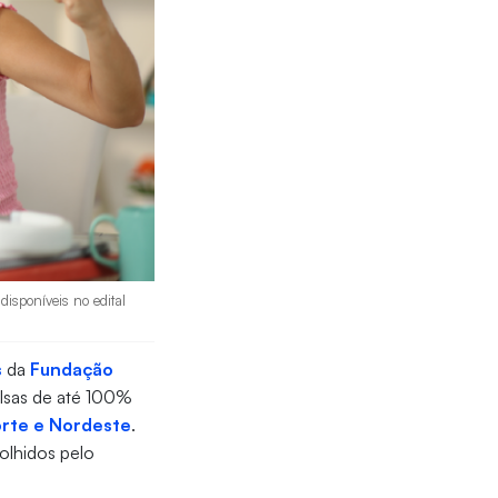
isponíveis no edital
s
da
Fundação
olsas de até 100%
orte e Nordeste
.
colhidos pelo