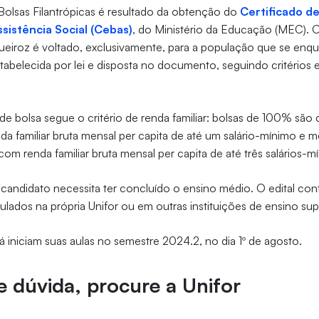
olsas Filantrópicas é resultado da obtenção do
Certificado d
sistência Social (Cebas)
, do Ministério da Educação (MEC). O
iroz é voltado, exclusivamente, para a população que se enq
belecida por lei e disposta no documento, seguindo critérios 
 de bolsa segue o critério de renda familiar: bolsas de 100% são 
a familiar bruta mensal per capita de até um salário-mínimo e m
om renda familiar bruta mensal per capita de até três salários-m
o candidato necessita ter concluído o ensino médio. O edital c
culados na própria Unifor ou em outras instituições de ensino su
já iniciam suas aulas no semestre 2024.2, no dia 1º de agosto.
 dúvida, procure a Unifor