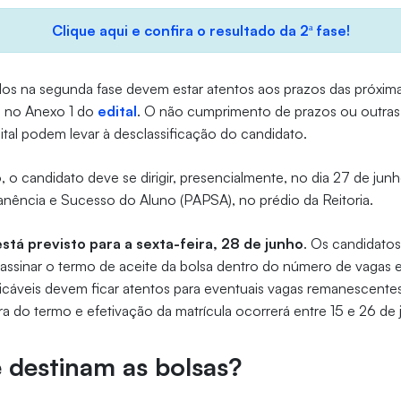
Clique aqui e confira o resultado da 2ª fase!
os na segunda fase devem estar atentos aos prazos das próxima
s no Anexo 1 do
edital
. O não cumprimento de prazos ou outra
ital podem levar à desclassificação do candidato.
 o candidato deve se dirigir, presencialmente, no dia 27 de ju
nência e Sucesso do Aluno (PAPSA), no prédio da Reitoria.
está previsto para a sexta-feira, 28 de junho
. Os candidato
ra assinar o termo de aceite da bolsa dentro do número de vagas 
ificáveis devem ficar atentos para eventuais vagas remanescente
ra do termo e efetivação da matrícula ocorrerá entre 15 e 26 de 
 destinam as bolsas?