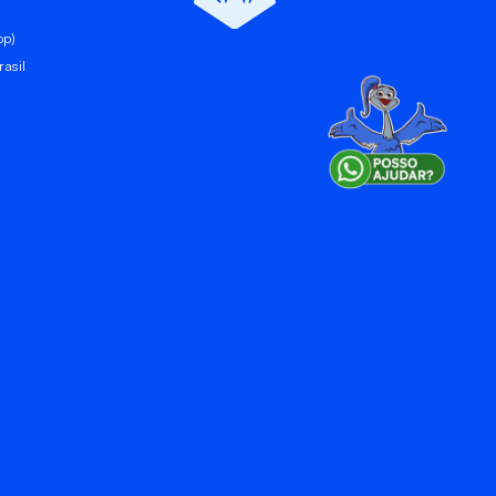
pp)
asil