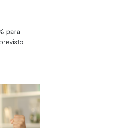
% para
previsto