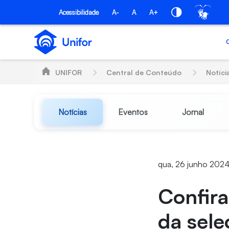
Pular para o Conteúdo principal
Acessibilidade
A-
A
A+
UNIFOR
Central de Conteúdo
Notíci
Notícias
Eventos
Jornal
qua, 26 junho 202
Confira
da sel