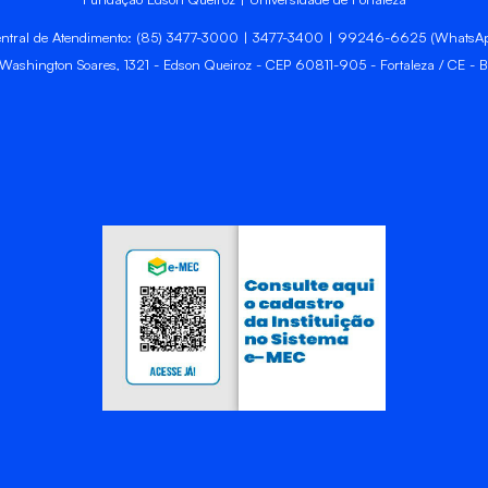
ntral de Atendimento: (85) 3477-3000 | 3477-3400 | 99246-6625 (WhatsA
 Washington Soares, 1321 - Edson Queiroz - CEP 60811-905 - Fortaleza / CE - Br