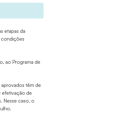
s etapas da
s condições
nho, ao Programa de
s aprovados têm de
e efetivação de
s. Nesse caso, o
julho.