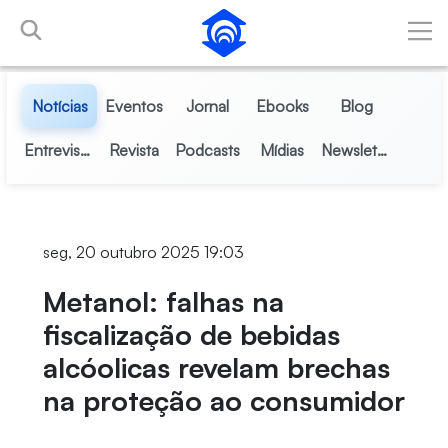
Pular para o Conteúdo principal
Notícias
Eventos
Jornal
Ebooks
Blog
Entrevistas
Revista
Podcasts
Mídias
Newsletter
seg, 20 outubro 2025 19:03
Metanol: falhas na
fiscalização de bebidas
alcóolicas revelam brechas
na proteção ao consumidor