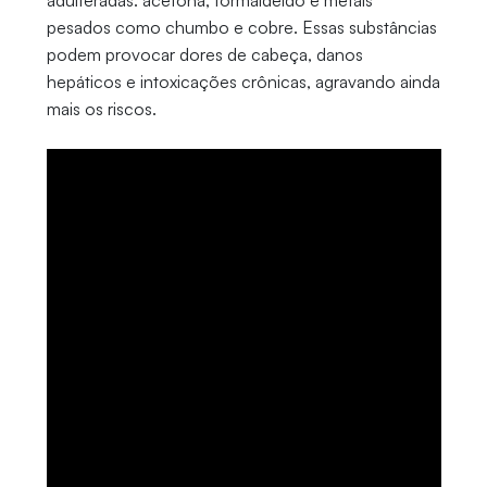
adulteradas: acetona, formaldeído e metais
pesados como chumbo e cobre. Essas substâncias
podem provocar dores de cabeça, danos
hepáticos e intoxicações crônicas, agravando ainda
mais os riscos.