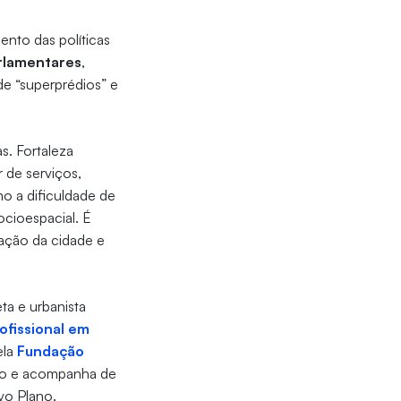
ento das políticas
rlamentares
,
de “superprédios” e
. Fortaleza
 de serviços,
o a dificuldade de
ocioespacial. É
ação da cidade e
ta e urbanista
ofissional em
ela
Fundação
no e acompanha de
vo Plano.