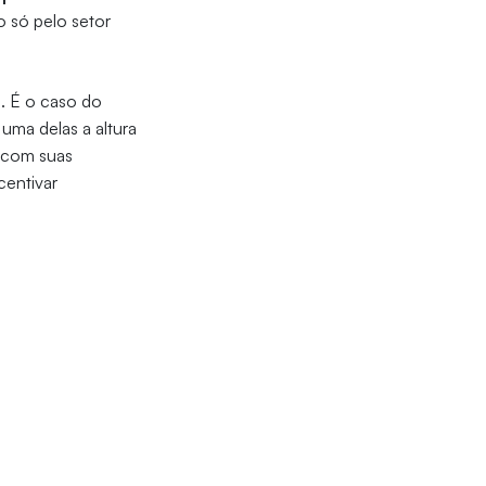
o só pelo setor
. É o caso do
uma delas a altura
s com suas
centivar