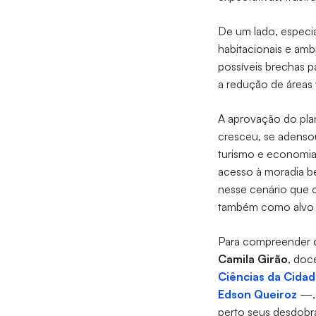
De um lado, especi
habitacionais e amb
possíveis brechas p
a redução de áreas 
A aprovação do pla
cresceu, se adensou
turismo e economia
acesso à moradia be
nesse cenário que 
também como alvo 
Para compreender os
Camila Girão
, doc
Ciências da Cida
Edson Queiroz
—, 
perto seus desdobr