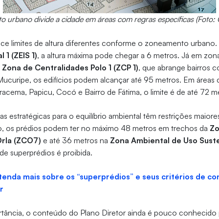
 urbano divide a cidade em áreas com regras específicas (Foto: 
ece limites de altura diferentes conforme o zoneamento urbano
 1 (ZEIS 1)
, a altura máxima pode chegar a 6 metros. Já em zon
a
Zona de Centralidades Polo 1 (ZCP 1)
, que abrange bairros 
 Mucuripe, os edifícios podem alcançar até 95 metros. Em áreas
Iracema, Papicu, Cocó e Bairro de Fátima, o limite é de até 72 m
s estratégicas para o equilíbrio ambiental têm restrições maiore
o, os prédios podem ter no máximo 48 metros em trechos da
Zo
Orla (ZCO7)
e até 36 metros na
Zona Ambiental de Uso Suste
e superprédios é proibida.
tenda mais sobre os “superprédios” e seus critérios de c
or
rtância, o conteúdo do Plano Diretor ainda é pouco conhecido 