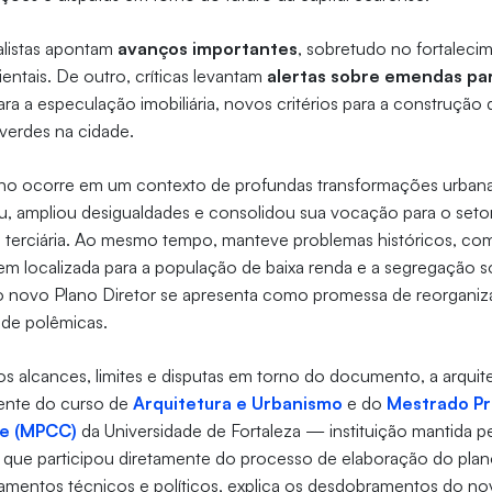
alistas apontam
avanços importantes
, sobretudo no fortalecim
ientais. De outro, críticas levantam
alertas sobre emendas pa
ara a especulação imobiliária, novos critérios para a construção 
verdes na cidade.
no ocorre em um contexto de profundas transformações urbanas
, ampliou desigualdades e consolidou sua vocação para o setor
 terciária. Ao mesmo tempo, manteve problemas históricos, com
m localizada para a população de baixa renda e a segregação s
o novo Plano Diretor se apresenta como promessa de reorganiz
de polêmicas.
 alcances, limites e disputas em torno do documento, a arquite
ente do curso de
Arquitetura e Urbanismo
e do
Mestrado Pr
de (MPCC)
da Universidade de Fortaleza — instituição mantida p
que participou diretamente do processo de elaboração do pla
amentos técnicos e políticos, explica os desdobramentos do no