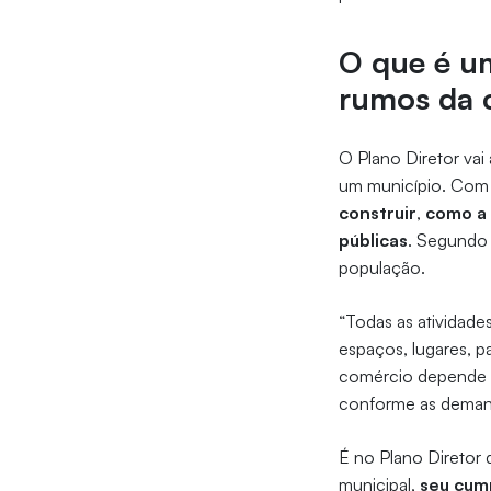
O que é um
rumos da 
O Plano Diretor va
um município. Com 
construir
,
como a 
públicas
. Segundo 
população.
“Todas as atividad
espaços, lugares, 
comércio depende d
conforme as demanda
É no Plano Diretor 
municipal,
seu cump