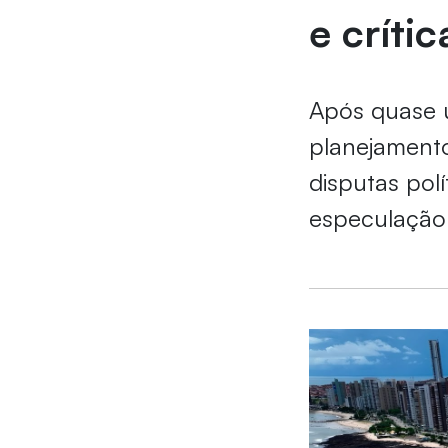
e críti
Após quase u
planejament
disputas pol
especulação 