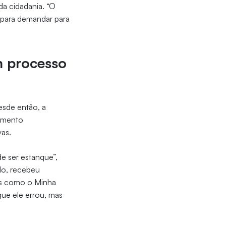
da cidadania. “O
, para demandar para
m processo
esde então, a
jamento
vas.
e ser estanque”,
do, recebeu
ais como o Minha
que ele errou, mas