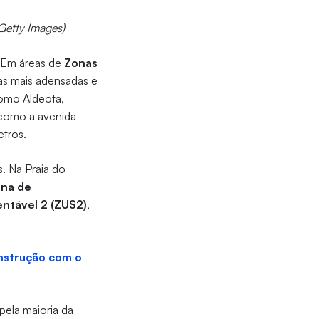
Getty Images)
. Em áreas de
Zonas
as mais adensadas e
como Aldeota,
 como a avenida
etros.
s. Na Praia do
na de
ntável 2 (ZUS2)
,
onstrução com o
pela maioria da