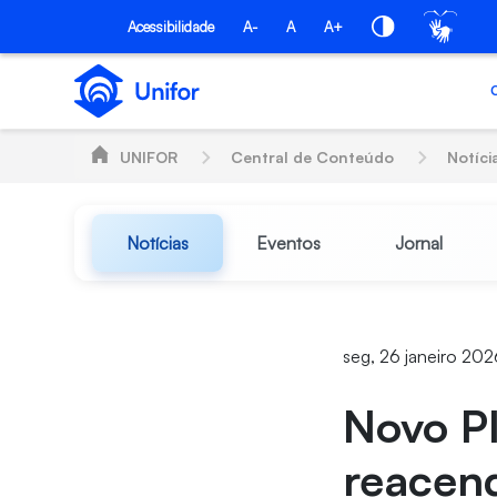
Pular para o Conteúdo principal
Acessibilidade
A-
A
A+
UNIFOR
Central de Conteúdo
Notíci
Notícias
Eventos
Jornal
seg, 26 janeiro 202
Novo Pl
reacend