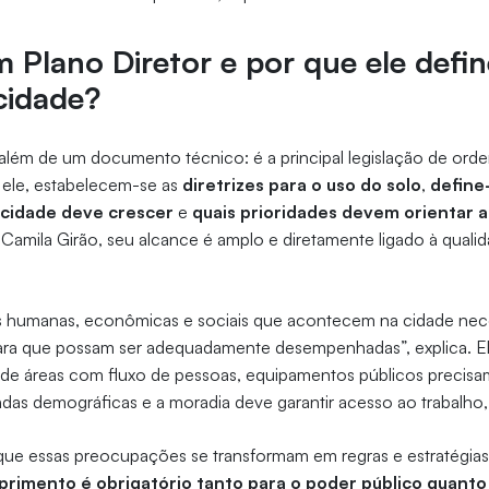
 Plano Diretor e por que ele defin
cidade?
i além de um documento técnico: é a principal legislação de or
ele, estabelecem-se as
diretrizes para o uso do solo
,
define
cidade deve crescer
e
quais prioridades devem orientar as
Camila Girão, seu alcance é amplo e diretamente ligado à qualid
es humanas, econômicas e sociais que acontecem na cidade nec
para que possam ser adequadamente desempenhadas”, explica. El
e áreas com fluxo de pessoas, equipamentos públicos precisam 
s demográficas e a moradia deve garantir acesso ao trabalho, t
que essas preocupações se transformam em regras e estratégias.
rimento é obrigatório tanto para o poder público quanto p