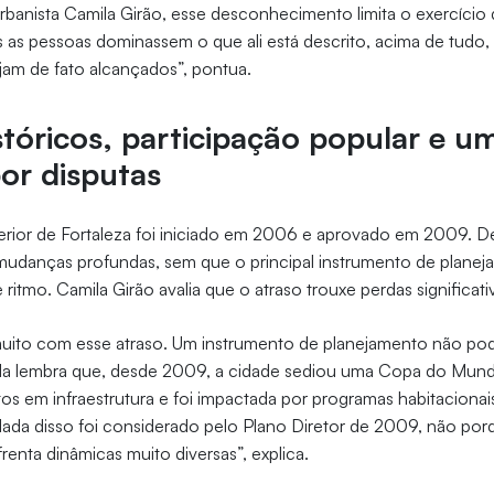
rbanista Camila Girão, esse desconhecimento limita o exercício 
as as pessoas dominassem o que ali está descrito, acima de tudo
ejam de fato alcançados”, pontua.
stóricos, participação popular e u
or disputas
erior de Fortaleza foi iniciado em 2006 e aprovado em 2009. D
mudanças profundas, sem que o principal instrumento de plane
itmo. Camila Girão avalia que o atraso trouxe perdas significati
muito com esse atraso. Um instrumento de planejamento não pod
. Ela lembra que, desde 2009, a cidade sediou uma Copa do Mun
os em infraestrutura e foi impactada por programas habitacion
ada disso foi considerado pelo Plano Diretor de 2009, não por
renta dinâmicas muito diversas”, explica.