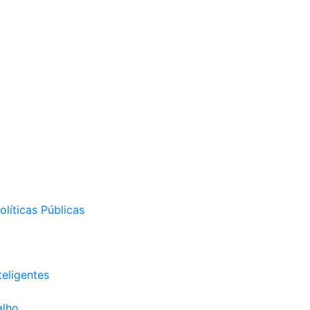
líticas Públicas
eligentes
alho