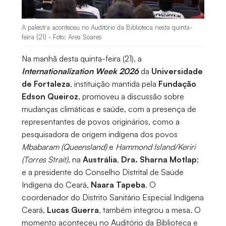
A palestra aconteceu no Auditório da Biblioteca nesta quinta-
feira (21) - Foto: Ares Soares
Na manhã desta quinta-feira (21), a
Internationalization Week 2026
da
Universidade
de Fortaleza
, instituição mantida pela
Fundação
Edson Queiroz
, promoveu a discussão sobre
mudanças climáticas e saúde, com a presença de
representantes de povos originários, como a
pesquisadora de origem indígena dos povos
Mbabaram (Queensland)
e
Hammond Island/Keriri
(Torres Strait)
, na
Austrália
,
Dra. Sharna Motlap
;
e a presidente do Conselho Distrital de Saúde
Indígena do Ceará,
Naara Tapeba
. O
coordenador do Distrito Sanitário Especial Indígena
Ceará,
Lucas Guerra
, também integrou a mesa. O
momento aconteceu no Auditório da Biblioteca e