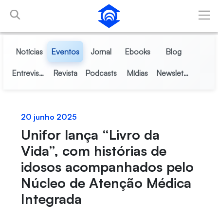
Skip to Main Content
Notícias
Eventos
Jornal
Ebooks
Blog
Entrevistas
Revista
Podcasts
Mídias
Newsletter
20 junho 2025
Unifor lança “Livro da
Vida”, com histórias de
idosos acompanhados pelo
Núcleo de Atenção Médica
Integrada