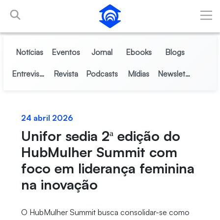
Skip to Main Content
Notícias
Eventos
Jornal
Ebooks
Blogs
Entrevistas
Revista
Podcasts
Mídias
Newsletter
24 abril 2026
Unifor sedia 2ª edição do
HubMulher Summit com
foco em liderança feminina
na inovação
O HubMulher Summit busca consolidar-se como