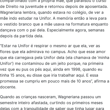
compartilhado com a própria mãe, que paralisou o curso
de Direito na juventude e retornou depois de aposentada.
Wagneriana lembra, quando estava no colégio, de ver a
mãe indo estudar na Unifor. A memória então a leva para
o vestido branco que a mãe usava na formatura enquanto
dançava com o pai dela. Especialmente agora, semanas
depois da partida dela.
“Estar na Unifor é respirar o mesmo ar que ela, ver as
flores que ela admirava no campus. Acho que esse amor
que ela carregava pela Unifor dela (ela chamava de ‘minha
Unifor’) me contaminou de um jeito porque, na primeira
vez que eu pus os pés aqui, ainda em 1998, quando eu
tinha 15 anos, eu disse que iria trabalhar aqui. E essa
promessa se cumpriu em pouco mais de 10 anos”, afirma a
docente.
Quando as crianças nasceram, Wagneriana passou um
semestre inteiro afastada, curtindo os primeiros meses
delas com a tranquilidade de saber que tinha lugar para