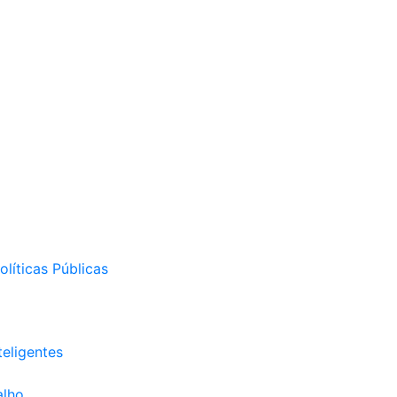
líticas Públicas
eligentes
alho