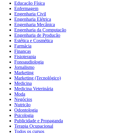
Educação Física
Enfermagem
Engenharia Civil
Engenharia Elétrica
Engenharia Mecânica
Engenharia da Computação
Engenharia de Produção
Estética e Cosmética
Farmácia
Finanças
Fisioterapia
Fonoaudiologia
Jornalismo
Marketing
Marketing (Tecnológico)
Medicina
Medicina Veterinária
Moda
Negócios
Nutrição
Odontologia
Psicologia
Publicidade e Propaganda
Terapia Ocupacional
Todos os cursos