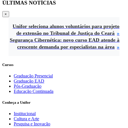
ÚLTIMAS NOTÍCIAS
×
Unifor seleciona alunos voluntários para projeto
de extensão no Tribunal de Justiça do Ceará
Segurança Cibernética: novo curso EAD atende à
crescente demanda por especialistas na área
Cursos
Graduação Presencial
Graduação EAD
Pós-Graduação
Educação Continuada
Conheça a Unifor
Institucional
Cultura e Arte
Pesquisa e Inovação