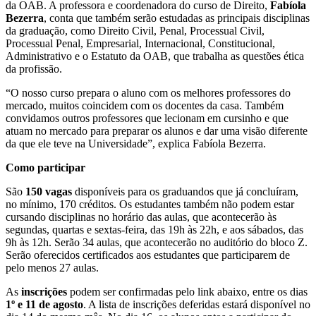
da OAB. A professora e coordenadora do curso de Direito,
Fabíola
Bezerra
, conta que também serão estudadas as principais disciplinas
da graduação, como Direito Civil, Penal, Processual Civil,
Processual Penal, Empresarial, Internacional, Constitucional,
Administrativo e o Estatuto da OAB, que trabalha as questões ética
da profissão.
“O nosso curso prepara o aluno com os melhores professores do
mercado, muitos coincidem com os docentes da casa. Também
convidamos outros professores que lecionam em cursinho e que
atuam no mercado para preparar os alunos e dar uma visão diferente
da que ele teve na Universidade”, explica Fabíola Bezerra.
Como participar
São
150 vagas
disponíveis para os graduandos que já concluíram,
no mínimo, 170 créditos. Os estudantes também não podem estar
cursando disciplinas no horário das aulas, que acontecerão às
segundas, quartas e sextas-feira, das 19h às 22h, e aos sábados, das
9h às 12h. Serão 34 aulas, que acontecerão no auditório do bloco Z.
Serão oferecidos certificados aos estudantes que participarem de
pelo menos 27 aulas.
As
inscrições
podem ser confirmadas pelo link abaixo, entre os dias
1º e 11 de agosto
. A lista de inscrições deferidas estará disponível no