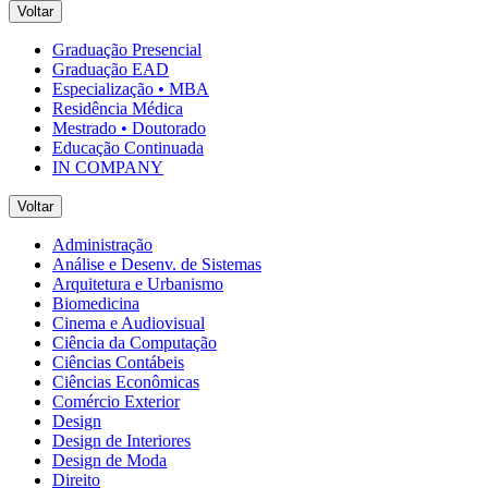
Voltar
Graduação Presencial
Graduação EAD
Especialização • MBA
Residência Médica
Mestrado • Doutorado
Educação Continuada
IN COMPANY
Voltar
Administração
Análise e Desenv. de Sistemas
Arquitetura e Urbanismo
Biomedicina
Cinema e Audiovisual
Ciência da Computação
Ciências Contábeis
Ciências Econômicas
Comércio Exterior
Design
Design de Interiores
Design de Moda
Direito