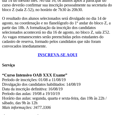
dia 14 do mesmo mês. No dia 16, os alunos aptos a participar do
curso deverão confirmar sua inscrição pessoalmente na secretaria do
bloco Z (sala Z-52), no horário de 7h30 às 20h30.
O resultado dos alunos selecionados será divulgado no dia 14 de
agosto, na coordenação e no flanelógrafo do 1º andar do bloco Z, a
partir das 18h. A formalização da inscrição dos candidatos
selecionados acontecerá no dia 16 de agosto, no bloco Z, sala Z52.
As vagas remanescentes serão preenchidas pelos estudantes do
cadastro de reserva, formado pelos candidatos que não foram
convocados imediatamente.
INSCREVA-SE AQUI
Serviço
“Curso Intensivo OAB XXX Exame”
Período de inscrições: 01/08 a 11/08/19
Divulgação dos candidatos habilitados: 14/08/19
Data da inscrição definitiva: 16/08/19
Período das aulas: 19/08 a 19/10/19
Horário das aulas: segunda, quarta e sexta-feira, das 19h às 22h /
sábado, das 9h às 12h
Mais informações: 3477.3306