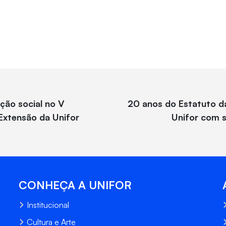
ção social no V
20 anos do Estatuto d
Extensão da Unifor
Unifor com s
CONHEÇA A UNIFOR
Institucional
Cultura e Arte