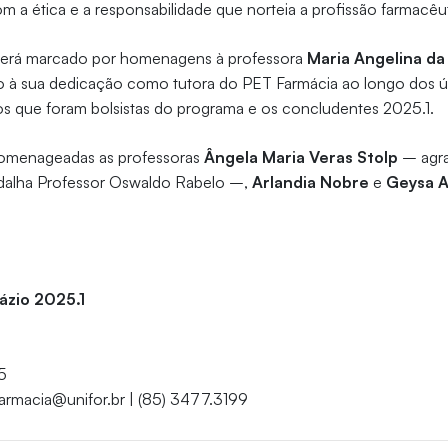
a ética e a responsabilidade que norteia a profissão farmacêu
erá marcado por homenagens à professora
Maria Angelina da
à sua dedicação como tutora do PET Farmácia ao longo dos úl
os que foram bolsistas do programa e os concludentes 2025.1.
homenageadas as professoras
Ângela Maria Veras Stolp
– agra
alha Professor Oswaldo Rabelo –,
Arlandia Nobre
e
Geysa A
ázio 2025.1
5
armacia@unifor.br | (85) 3477.3199