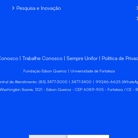
Pesquisa e Inovação
 Conosco
Trabalhe Conosco
Sempre Unifor
Política de Priva
Fundação Edson Queiroz | Universidade de Fortaleza
ntral de Atendimento: (85) 3477-3000 | 3477-3400 | 99246-6625 (WhatsA
 Washington Soares, 1321 - Edson Queiroz - CEP 60811-905 - Fortaleza / CE - Br