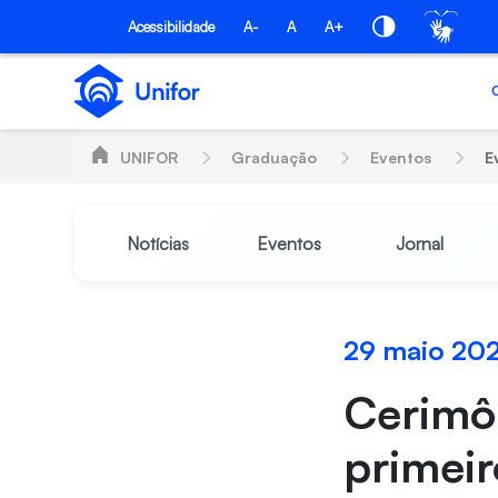
Pular para o Conteúdo principal
Acessibilidade
A-
A
A+
UNIFOR
Graduação
Eventos
E
Notícias
Eventos
Jornal
29 maio 20
Cerimôn
primeir