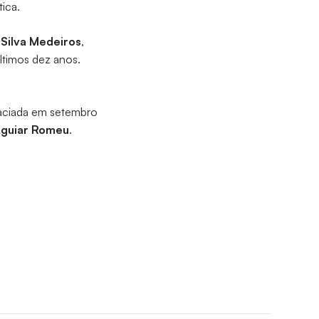
tica.
 Silva Medeiros
,
timos dez anos.
ciada em setembro
guiar Romeu
.