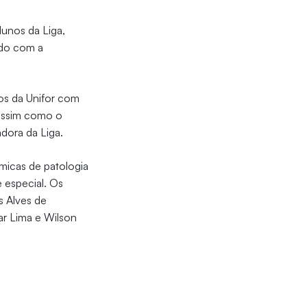
lunos da Liga,
rdo com a
hos da Unifor com
 assim como o
adora da Liga.
êmicas de patologia
 especial. Os
s Alves de
ar Lima e Wilson