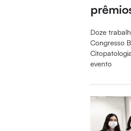
prêmio
Doze trabalh
Congresso Br
Citopatologi
evento