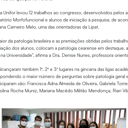
a Unifor levou 12 trabalhos ao congresso, desenvolvidos pelos a
tório Morfofuncional e alunos de iniciação à pesquisa, de aco
iana Carneiro Melo, uma das orientadoras da Lipat.
ior da patologia brasileira e as premiações obtidas pelos trabal
miação dos alunos, colocam a patologia cearense em destaque,
 na Universidade”, afirma a Dra. Denise Nunes, professora orient
alcançaram também 1º, 2º e 3º lugares na gincana das ligas acad
espondendo o maior número de perguntas sobre patologia geral e
iciparam são: Francisca Adna Almeida de Oliveira, Gabriela Torre
rolina Rocha Muniz, Mariana Macêdo Militão Mendonça, Rian Vil