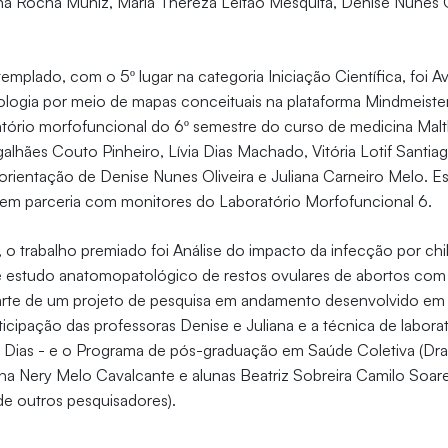
na Rocha Muniz, Maria Thereza Leitão Mesquita, Denise Nunes Ol
emplado, com o 5º lugar na categoria Iniciação Científica, foi A
logia por meio de mapas conceituais na plataforma Mindmeister,
atório morfofuncional do 6º semestre do curso de medicina Mal
alhães Couto Pinheiro, Lívia Dias Machado, Vitória Lotif Santia
rientação de Denise Nunes Oliveira e Juliana Carneiro Melo. Est
t em parceria com monitores do Laboratório Morfofuncional 6.
, o trabalho premiado foi Análise do impacto da infecção por c
e estudo anatomopatológico de restos ovulares de abortos com
parte de um projeto de pesquisa em andamento desenvolvido em 
icipação das professoras Denise e Juliana e a técnica de labora
 Dias - e o Programa de pós-graduação em Saúde Coletiva (Dra. 
na Nery Melo Cavalcante e alunas Beatriz Sobreira Camilo Soar
de outros pesquisadores).