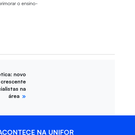
primorar o ensino-
tica: novo
 crescente
alistas na
área
ACONTECE NA UNIFOR