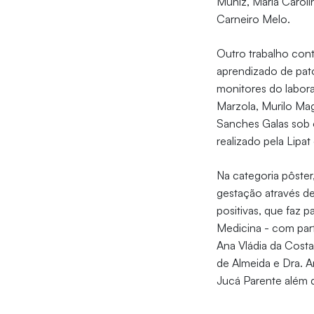
Muniz, Maria Caroli
Carneiro Melo.
Outro trabalho cont
aprendizado de pato
monitores do labor
Marzola, Murilo Mag
Sanches Galas sob o
realizado pela Lipa
Na categoria pôster
gestação através d
positivas, que faz 
Medicina - com part
Ana Vládia da Costa
de Almeida e Dra. A
Jucá Parente além 