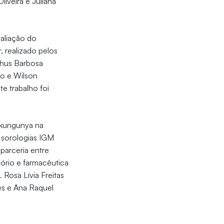
iveira e Juliana
valiação do
 realizado pelos
thus Barbosa
go e Wilson
e trabalho foi
hikungunya na
 sorologias IGM
parceria entre
tório e farmacêutica
Rosa Lívia Freitas
es e Ana Raquel