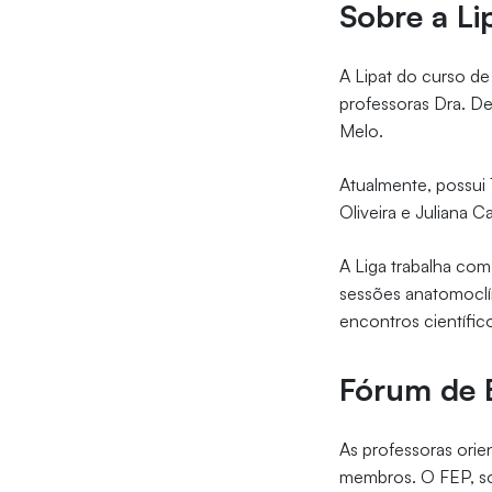
Sobre a Li
A Lipat do curso de
professoras Dra. De
Melo.
Atualmente, possui
Oliveira e Juliana C
A Liga trabalha com
sessões anatomoclín
encontros científic
Fórum de E
As professoras orie
membros. O FEP, so