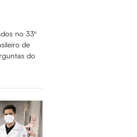
l
ados no 33º
sileiro de
erguntas do