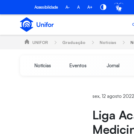
Pular para o Conteúdo principal
Acessibilidade
A-
A
A+
UNIFOR
Graduação
Notícias
N
Notícias
Eventos
Jornal
sex, 12 agosto 202
Liga Ac
Medicin