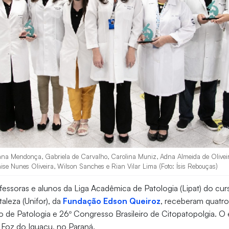
na Mendonça, Gabriela de Carvalho, Carolina Muniz, Adna Almeida de Oliveir
ise Nunes Oliveira, Wilson Sanches e Rian Vilar Lima (Foto: Ísis Rebouças)
fessoras e alunos da Liga Acadêmica de Patologia (Lipat) do cu
aleza (Unifor), da
Fundação Edson Queiroz
, receberam quatr
o de Patologia e 26º Congresso Brasileiro de Citopatopolgia. O
 Foz do Iguaçu, no Paraná.