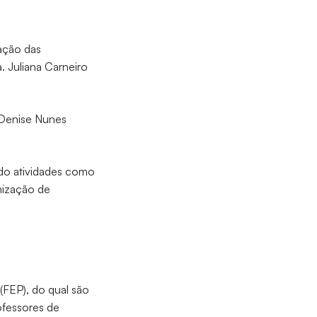
tação das
. Juliana Carneiro
 Denise Nunes
ndo atividades como
nização de
(FEP), do qual são
ofessores de