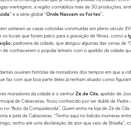
ongas-metragens, a região contabiliza mais de 30 produções, ent
cida”
e a série global
“Onde Nascem os Fortes”
.
m visitaram as casas coloridas construídas em pleno século XVI
 os locais que foram palco para a gravação de filmes, como a
I
eição
, padroeira da cidade, que abrigou algumas das cenas de 
 de conhecerem o popular letreiro com o apelido da cidade que
dantes ouviram histórias de moradores dos tempos em que a cid
que faz com que boa parte deles já tenham atuado como figura
res moradores da cidade é o senhor
Zé de Cila
, apelido de Jo
rincipal de Cabaceiras, ficou conhecido por ser dublê de Padre 
o no “Auto da Compadecida”. Quem entra na loja de Zé de Cil
tória e pela de Cabaceiras. “Tenho aqui no balcão inúmeras entre
migo, tenho até uma declaração de ator que veio de Brasília”, 