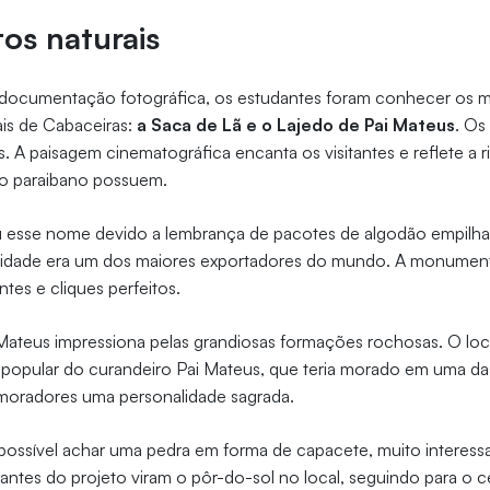
s naturais
documentação fotográfica, os estudantes foram conhecer os ma
is de Cabaceiras:
a Saca de Lã e o Lajedo de Pai Mateus
. Os
s. A paisagem cinematográfica encanta os visitantes e reflete a 
ão paraibano possuem.
u esse nome devido a lembrança de pacotes de algodão empil
idade era um dos maiores exportadores do mundo. A monumental 
ntes e cliques perfeitos.
 Mateus impressiona pelas grandiosas formações rochosas. O lo
 popular do curandeiro Pai Mateus, que teria morado em uma da
moradores uma personalidade sagrada.
possível achar uma pedra em forma de capacete, muito interess
pantes do projeto viram o pôr-do-sol no local, seguindo para o 