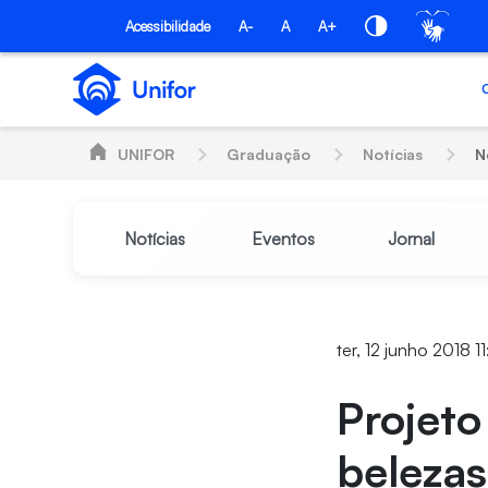
Pular para o Conteúdo principal
Acessibilidade
A-
A
A+
UNIFOR
Graduação
Notícias
N
Notícias
Eventos
Jornal
ter, 12 junho 2018 11
Projeto
belezas