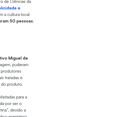
ro de Ciências da
licidade e
m a cultura local
param 50 pessoas
,
tivo Miguel de
assagem, puderam
 produtores
s tratadas e
e do produto.
feitadas para a
da por ser o
tina”, devido a
 documentários,