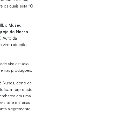
re os quais está
“O
II, o
Museu
greja de Nossa
“O Auto da
 virou atração
ade vira estúdio
nte nas produções.
sé Nunes, dono de
João, interpretado
a embarca em uma
vistas e matérias
conta alegremente.