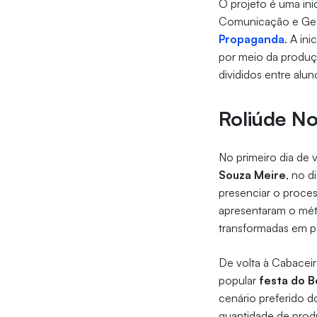
O projeto é uma ini
Comunicação e Gest
Propaganda
. A in
por meio da produç
divididos entre alu
Roliúde N
No primeiro dia de
Souza Meire
, no d
presenciar o proce
apresentaram o mét
transformadas em p
De volta à Cabaceir
popular
festa do B
cenário preferido do
quantidade de prod