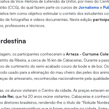
ciativa da Vice-Reitoria de Extensão da Unifor, por meio do Cent
ão (CCG), do qual fazem parte os cursos de
Jornalismo
e
Pub
iciativa tem como objetivo estimular o contato dos estudantes co
ão de fotografias e vídeos documentais. Nesta edição
partici
nos, professores e técnicos.
ordestina
 viagem, os participantes conheceram a
Arteza - Curtume Cole
istrito da Ribeira, a cerca de 16 km de Cabaceiras. Durante a p
sso de curtimento do semi-acabado couro de bode e de boi. Os
odo usado para a eliminação do mau cheiro das peles dos animai
eças de artesanato, reconhecidas nacionalmente pela qualidad
as, os alunos visitaram o Centro da cidade. As praças estavam en
ode Rei
, que há 20 anos reúne visitantes. Cabaceiras é conheci
s diretores brasileiros, rendendo-lhe o título de “Roliúde Nordes
uções cinematográficas que já foram gravadas na cidade. Entre