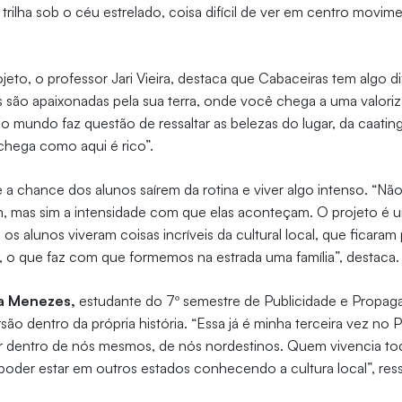
rilha sob o céu estrelado, coisa difícil de ver em centro movi
jeto, o professor Jari Vieira, destaca que Cabaceiras tem algo di
as são apaixonadas pela sua terra, onde você chega a uma valori
o mundo faz questão de ressaltar as belezas do lugar, da caating
chega como aqui é rico”.
 é a chance dos alunos saírem da rotina e viver algo intenso. “N
, mas sim a intensidade com que elas aconteçam. O projeto é u
os alunos viveram coisas incríveis da cultural local, que ficara
 o que faz com que formemos na estrada uma família”, destaca
a Menezes,
estudante do 7º semestre de Publicidade e Propaga
ão dentro da própria história. “Essa já é minha terceira vez no P
 dentro de nós mesmos, de nós nordestinos. Quem vivencia tod
 poder estar em outros estados conhecendo a cultura local”, ress