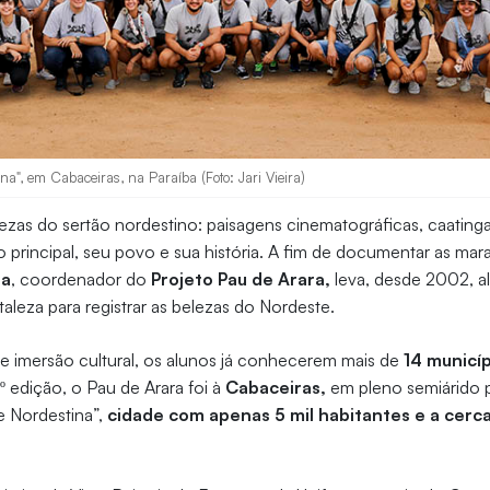
ina", em Cabaceiras, na Paraíba (Foto: Jari Vieira)
ezas do sertão nordestino: paisagens cinematográficas, caatinga,
o principal, seu povo e sua história. A fim de documentar as mara
ra
, coordenador do
Projeto Pau de Arara,
leva, desde 2002, a
taleza para registrar as belezas do Nordeste.
 imersão cultural, os alunos já conhecerem mais de
14 municíp
º edição, o Pau de Arara foi à
Cabaceiras,
em pleno semiárido p
e Nordestina”,
cidade com apenas 5 mil habitantes e a cer