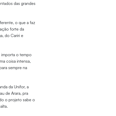
mentados das grandes
ferente, o que a faz
zação forte da
a, do Cariri e
ão importa o tempo
ma coisa intensa,
m para sempre na
.
nda da Unifor, a
au de Arara, pra
o o projeto sabe o
alta.