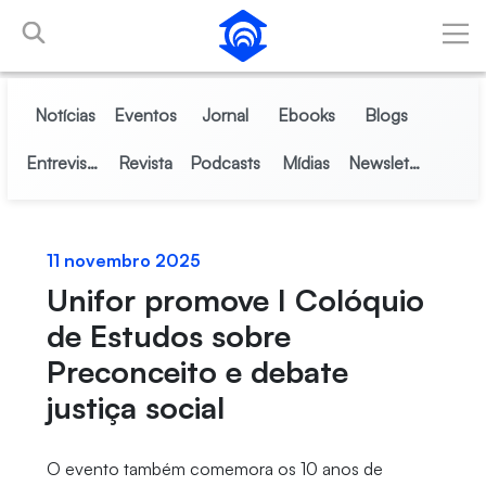
Pular para o Conteúdo principal
Notícias
Eventos
Jornal
Ebooks
Blogs
Entrevistas
Revista
Podcasts
Mídias
Newsletter
11 novembro 2025
Unifor promove I Colóquio
de Estudos sobre
Preconceito e debate
justiça social
O evento também comemora os 10 anos de