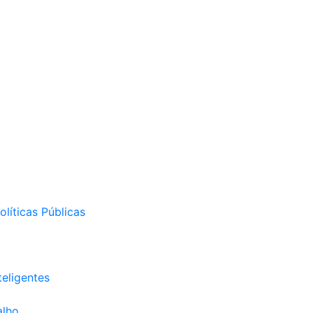
líticas Públicas
eligentes
alho